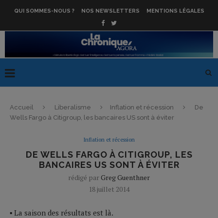
QUI SOMMES-NOUS ?
NOS NEWSLETTERS
MENTIONS LÉGALES
Accueil
Liberalisme
Inflation et récession
De
Wells Fargo à Citigroup, les bancaires US sont à éviter
Inflation et récession
DE WELLS FARGO À CITIGROUP, LES
BANCAIRES US SONT À ÉVITER
rédigé par
Greg Guenthner
18 juillet 2014
▪ La saison des résultats est là.