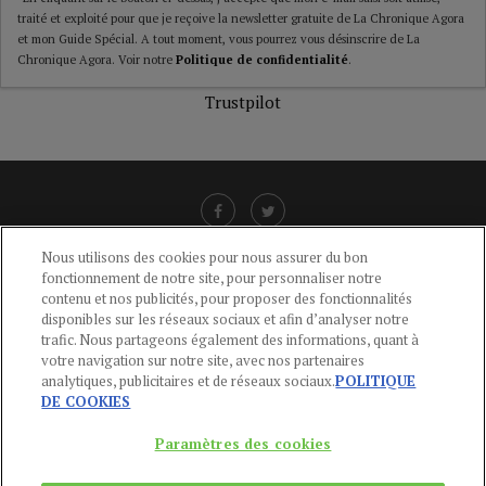
traité et exploité pour que je reçoive la newsletter gratuite de La Chronique Agora
et mon Guide Spécial. A tout moment, vous pourrez vous désinscrire de La
Chronique Agora. Voir notre
Politique de confidentialité
.
Trustpilot
Nous utilisons des cookies pour nous assurer du bon
fonctionnement de notre site, pour personnaliser notre
LIENS UTILES
contenu et nos publicités, pour proposer des fonctionnalités
disponibles sur les réseaux sociaux et afin d’analyser notre
CGU
-
POLITIQUE DE CONFIDENTIALITÉ
-
POLITIQUE DES COOKIES
-
trafic. Nous partageons également des informations, quant à
MENTIONS LÉGALES
-
AIDE
votre navigation sur notre site, avec nos partenaires
analytiques, publicitaires et de réseaux sociaux.
POLITIQUE
CONTACT
DE COOKIES
service-clients@publications-agora.fr
01 44 59 91 11
Paramètres des cookies
Du Lundi au Vendredi, 9h-13h et 14h-17h
136 Rue Saint-Denis 75002 PARIS