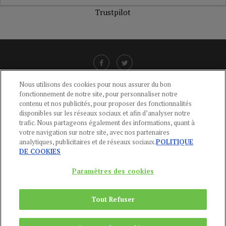
Trustpilot
Nous utilisons des cookies pour nous assurer du bon
fonctionnement de notre site, pour personnaliser notre
LIENS UTILES
contenu et nos publicités, pour proposer des fonctionnalités
disponibles sur les réseaux sociaux et afin d’analyser notre
CGU
-
POLITIQUE DE CONFIDENTIALITÉ
-
POLITIQUE DES COOKIES
-
trafic. Nous partageons également des informations, quant à
MENTIONS LÉGALES
-
AIDE
votre navigation sur notre site, avec nos partenaires
analytiques, publicitaires et de réseaux sociaux.
POLITIQUE
CONTACT
DE COOKIES
service-clients@publications-agora.fr
01 44 59 91 11
Paramètres des cookies
Du Lundi au Vendredi, 9h-13h et 14h-17h
136 Rue Saint-Denis 75002 PARIS
Tout Refuser
Copyright © 2024
Publications Agora