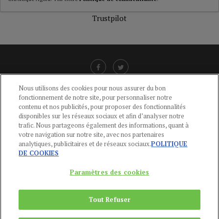
Trustpilot
Nous utilisons des cookies pour nous assurer du bon
fonctionnement de notre site, pour personnaliser notre
LIENS UTILES
contenu et nos publicités, pour proposer des fonctionnalités
disponibles sur les réseaux sociaux et afin d’analyser notre
CGU
-
POLITIQUE DE CONFIDENTIALITÉ
-
POLITIQUE DES COOKIES
-
trafic. Nous partageons également des informations, quant à
MENTIONS LÉGALES
-
AIDE
votre navigation sur notre site, avec nos partenaires
analytiques, publicitaires et de réseaux sociaux.
POLITIQUE
CONTACT
DE COOKIES
service-clients@publications-agora.fr
01 44 59 91 11
Paramètres des cookies
Du Lundi au Vendredi, 9h-13h et 14h-17h
136 Rue Saint-Denis 75002 PARIS
Tout Refuser
Copyright © 2024
Publications Agora