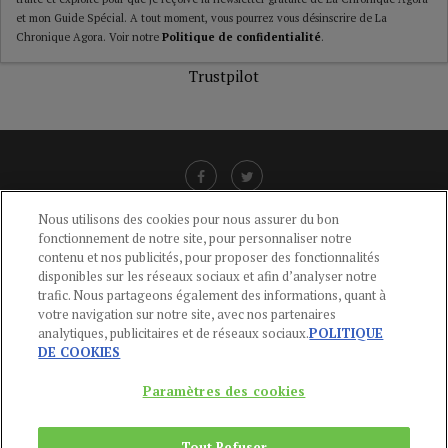
et mon Guide Spécial. A tout moment, vous pourrez vous désinscrire de La
Chronique Agora. Voir notre
Politique de confidentialité
.
Trustpilot
Nous utilisons des cookies pour nous assurer du bon
fonctionnement de notre site, pour personnaliser notre
LIENS UTILES
contenu et nos publicités, pour proposer des fonctionnalités
disponibles sur les réseaux sociaux et afin d’analyser notre
CGU
-
POLITIQUE DE CONFIDENTIALITÉ
-
POLITIQUE DES COOKIES
-
trafic. Nous partageons également des informations, quant à
MENTIONS LÉGALES
-
AIDE
votre navigation sur notre site, avec nos partenaires
analytiques, publicitaires et de réseaux sociaux.
POLITIQUE
CONTACT
DE COOKIES
service-clients@publications-agora.fr
01 44 59 91 11
Paramètres des cookies
Du Lundi au Vendredi, 9h-13h et 14h-17h
136 Rue Saint-Denis 75002 PARIS
Tout Refuser