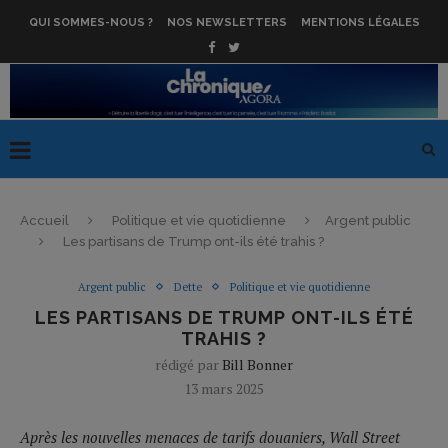
QUI SOMMES-NOUS ?
NOS NEWSLETTERS
MENTIONS LÉGALES
Accueil
Politique et vie quotidienne
Argent public
Les partisans de Trump ont-ils été trahis ?
Argent public
Dette
Politique et vie quotidienne
LES PARTISANS DE TRUMP ONT-ILS ÉTÉ
TRAHIS ?
rédigé par
Bill Bonner
13 mars 2025
Après les nouvelles menaces de tarifs douaniers, Wall Street