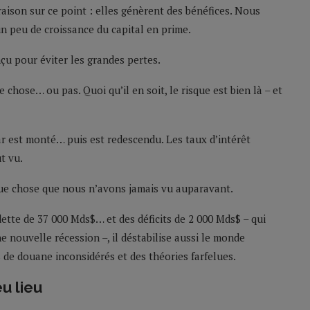
 raison sur ce point : elles génèrent des bénéfices. Nous
 un peu de croissance du capital en prime.
çu pour éviter les grandes pertes.
chose… ou pas. Quoi qu’il en soit, le risque est bien là – et
lar est monté… puis est redescendu. Les taux d’intérêt
t vu.
que chose que nous n’avons jamais vu auparavant.
dette de 37 000 Mds$… et des déficits de 2 000 Mds$ – qui
nouvelle récession –, il déstabilise aussi le monde
ts de douane inconsidérés et des théories farfelues.
eu lieu