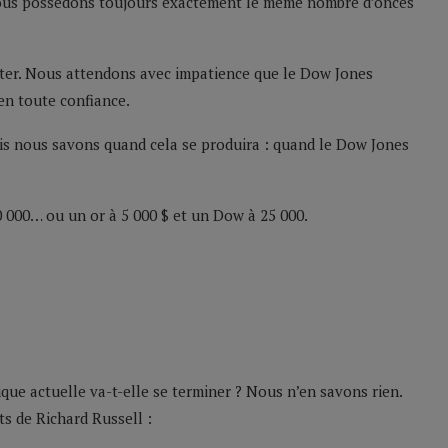
 nous possédons toujours exactement le même nombre d’onces
iter. Nous attendons avec impatience que le Dow Jones
en toute confiance.
is nous savons quand cela se produira : quand le Dow Jones
20 000… ou un or à 5 000 $ et un Dow à 25 000.
ique actuelle va-t-elle se terminer ? Nous n’en savons rien.
s de Richard Russell :