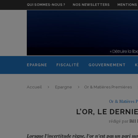
QUI SOMMES-NOUS ?
NOS NEWSLETTERS
MENTIONS 
EPARGNE
FISCALITÉ
GOUVERNEMENT
K
Accueil
Epargne
Or & Matières Premières
Or & Matières 
L’OR, LE DERN
rédigé par
Bill
Lorsque l’incertitude règne, l’or n’est pas un pari su