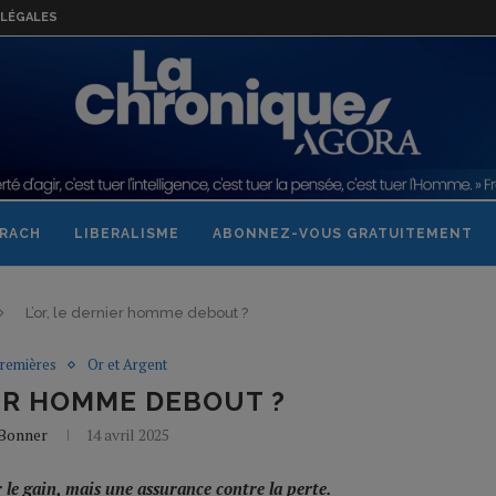
LÉGALES
RACH
LIBERALISME
ABONNEZ-VOUS GRATUITEMENT
L’or, le dernier homme debout ?
Premières
Or et Argent
IER HOMME DEBOUT ?
 Bonner
14 avril 2025
r le gain, mais une assurance contre la perte.