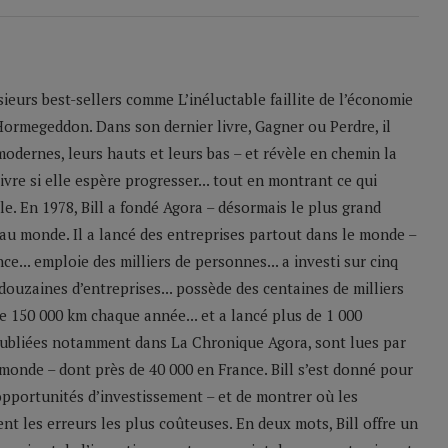
sieurs best-sellers comme L’inéluctable faillite de l’économie
Hormegeddon. Dans son dernier livre, Gagner ou Perdre, il
odernes, leurs hauts et leurs bas – et révèle en chemin la
ivre si elle espère progresser... tout en montrant ce qui
le. En 1978, Bill a fondé Agora – désormais le plus grand
u monde. Il a lancé des entreprises partout dans le monde –
e... emploie des milliers de personnes... a investi sur cinq
 douzaines d’entreprises... possède des centaines de milliers
 de 150 000 km chaque année... et a lancé plus de 1 000
 publiées notamment dans La Chronique Agora, sont lues par
monde – dont près de 40 000 en France. Bill s’est donné pour
 opportunités d’investissement – et de montrer où les
nt les erreurs les plus coûteuses. En deux mots, Bill offre un