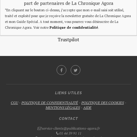
part de partenaires de La Chronique Agora
*En cliquant sur le bouton ci-dessus, j’accepte que mon e-mail saisi soit utilisé,
traité et exploité pour que je reçoive la newsletter gratuite de La Chronique Agora
et mon Guide Spécial. A tout moment, vous pourrez vous désinscrire de La
Chronique Agora. Voir notre
Politique de confidentialité
.
Trustpilot
LIENS UTILES
CGU
-
POLITIQUE DE CONFIDENTIALITÉ
-
POLITIQUE DES COOKIES
-
MENTIONS LÉGALES
-
AIDE
CONTACT
service-clients@publications-agora.fr
01 44 59 91 11