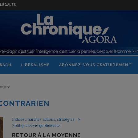
LÉGALES
RACH
LIBERALISME
ABONNEZ-VOUS GRATUITEMENT
arien"
CONTRARIEN
Indices, marches actions, strategies
Politique et vie quotidienne
RETOUR À LA MOYENNE