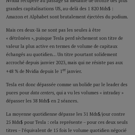
Nvidia récupère au passage sa médaille de bronze des plus
grandes capitalisations US, au-delà des 1 820 Mds$ :
Amazon et Alphabet sont brutalement éjectées du podium.
Mais ces deux-là ne sont pas les seules à être
« détrônées », puisque Tesla perd sèchement son titre de
valeur la plus active en termes de volume de capitaux
échangés au quotidien… Un titre pourtant solidement
accroché depuis janvier 2023, mais qui ne résiste pas aux
er
+48 % de Nvidia depuis le 1
janvier.
Tesla est donc dépassée comme un bolide par le leader des
puces pour
data centers,
qui a vu les volumes « intraday »
dépasser les 38 Mds$ en 2 séances.
La moyenne quotidienne dépasse les 31 Mds$/jour contre
25 Mds$ pour Tesla : cela représente – pour ces deux seuls
titres – l’équivalent de 15 fois le volume quotidien négocié