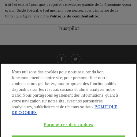
traité et exploité pour que je reçoive la newsletter gratuite de La Chronique Agora
et mon Guide Spécial. A tout moment, vous pourrez vous désinscrire de La
Chronique Agora. Voir notre
Politique de confidentialité
.
Trustpilot
Nous utilisons des cookies pour nous assurer du bon
fonctionnement de notre site, pour personnaliser notre
LIENS UTILES
contenu et nos publicités, pour proposer des fonctionnalités
disponibles sur les réseaux sociaux et afin d’analyser notre
CGU
-
POLITIQUE DE CONFIDENTIALITÉ
-
POLITIQUE DES COOKIES
-
trafic. Nous partageons également des informations, quant à
MENTIONS LÉGALES
-
AIDE
votre navigation sur notre site, avec nos partenaires
analytiques, publicitaires et de réseaux sociaux.
POLITIQUE
CONTACT
DE COOKIES
service-clients@publications-agora.fr
01 44 59 91 11
Paramètres des cookies
Du Lundi au Vendredi, 9h-13h et 14h-17h
136 Rue Saint-Denis 75002 PARIS