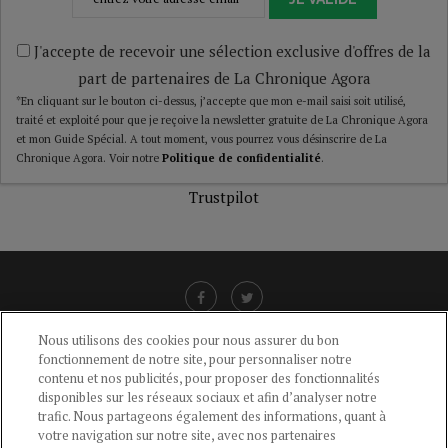
J'accepte de recevoir une sélection exclusive d'offres de la
part de partenaires de La Chronique Agora
*En cliquant sur le bouton ci-dessus, j’accepte que mon e-mail saisi soit utilisé,
traité et exploité pour que je reçoive la newsletter gratuite de La Chronique Agora
et mon Guide Spécial. A tout moment, vous pourrez vous désinscrire de La
Chronique Agora. Voir notre
Politique de confidentialité
.
Trustpilot
Nous utilisons des cookies pour nous assurer du bon
fonctionnement de notre site, pour personnaliser notre
LIENS UTILES
contenu et nos publicités, pour proposer des fonctionnalités
disponibles sur les réseaux sociaux et afin d’analyser notre
CGU
-
POLITIQUE DE CONFIDENTIALITÉ
-
POLITIQUE DES COOKIES
-
trafic. Nous partageons également des informations, quant à
MENTIONS LÉGALES
-
AIDE
votre navigation sur notre site, avec nos partenaires