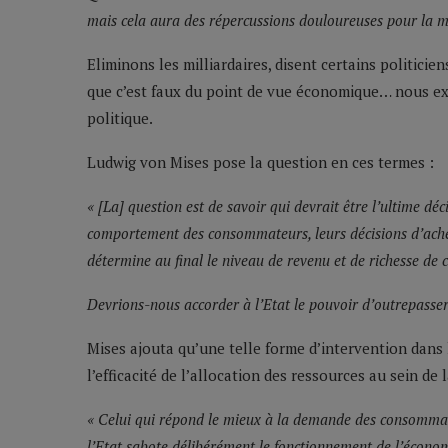
mais cela aura des répercussions douloureuses pour la m
Eliminons les milliardaires, disent certains politicie
que c’est faux du point de vue économique… nous ex
politique.
Ludwig von Mises pose la question en ces termes :
« [La] question est de savoir qui devrait être l’ultime dé
comportement des consommateurs, leurs décisions d’achete
détermine au final le niveau de revenu et de richesse de 
Devrions-nous accorder à l’Etat le pouvoir d’outrepasse
Mises ajouta qu’une telle forme d’intervention dans
l’efficacité de l’allocation des ressources au sein de l
« Celui qui répond le mieux à la demande des consommateur
l’Etat sabote délibérément le fonctionnement de l’écono