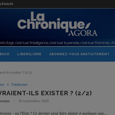
LÉGALES
RACH
LIBERALISME
ABONNEZ-VOUS GRATUITEMENT
nt-ils exister ? (2/2)
sme
Patrimoine
RAIENT-ILS EXISTER ? (2/2)
Thomas
30 septembre 2020
itoyens – ou l’Etat ? Ce dernier peut faire plaisir à quelques-uns…