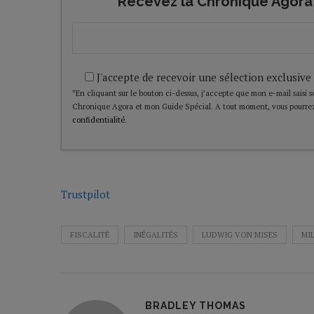
Recevez la Chronique Agora 
J'accepte de recevoir une sélection exclusive
*En cliquant sur le bouton ci-dessus, j’accepte que mon e-mail saisi soi
Chronique Agora et mon Guide Spécial. A tout moment, vous pourrez
confidentialité
.
Trustpilot
FISCALITÉ
INÉGALITÉS
LUDWIG VON MISES
MI
BRADLEY THOMAS