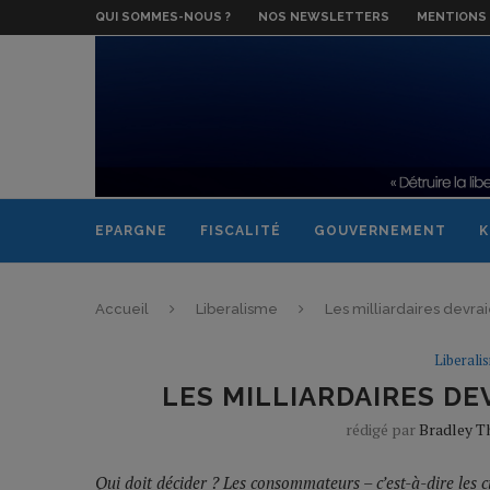
QUI SOMMES-NOUS ?
NOS NEWSLETTERS
MENTIONS 
EPARGNE
FISCALITÉ
GOUVERNEMENT
K
Accueil
Liberalisme
Les milliardaires devraie
Liberali
LES MILLIARDAIRES DEV
rédigé par
Bradley 
Qui doit décider ? Les consommateurs – c’est-à-dire les c