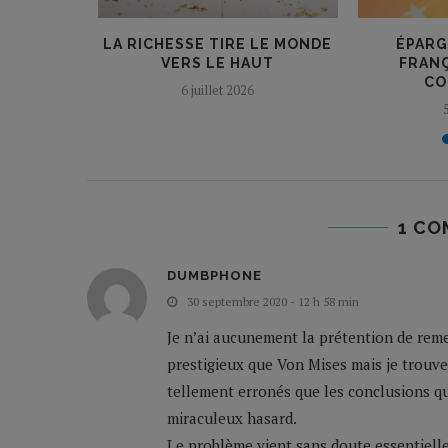
LAMERONT
LA RICHESSE TIRE LE MONDE
ÉPARGN
 DE LA...
VERS LE HAUT
FRANÇ
CO
6 juillet 2026
1 CO
DUMBPHONE
30 septembre 2020 - 12 h 58 min
Je n’ai aucunement la prétention de reme
prestigieux que Von Mises mais je trou
tellement erronés que les conclusions qu
miraculeux hasard.
Le problème vient sans doute essentiell