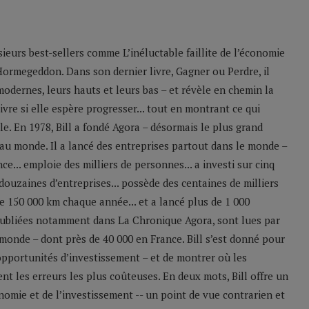
sieurs best-sellers comme L’inéluctable faillite de l’économie
Hormegeddon. Dans son dernier livre, Gagner ou Perdre, il
odernes, leurs hauts et leurs bas – et révèle en chemin la
ivre si elle espère progresser... tout en montrant ce qui
le. En 1978, Bill a fondé Agora – désormais le plus grand
u monde. Il a lancé des entreprises partout dans le monde –
e... emploie des milliers de personnes... a investi sur cinq
 douzaines d’entreprises... possède des centaines de milliers
 de 150 000 km chaque année... et a lancé plus de 1 000
 publiées notamment dans La Chronique Agora, sont lues par
monde – dont près de 40 000 en France. Bill s’est donné pour
 opportunités d’investissement – et de montrer où les
nt les erreurs les plus coûteuses. En deux mots, Bill offre un
nomie et de l’investissement -- un point de vue contrarien et