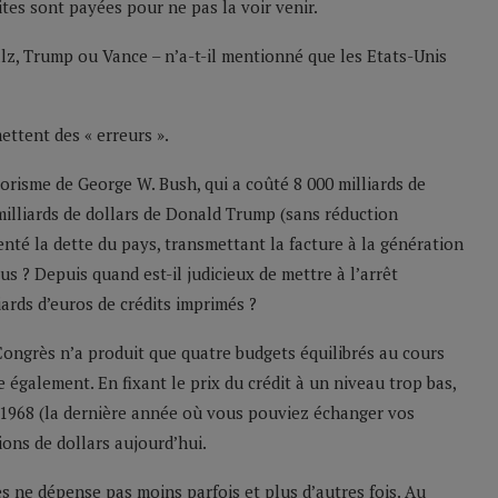
tes sont payées pour ne pas la voir venir.
z, Trump ou Vance – n’a-t-il mentionné que les Etats-Unis
ttent des « erreurs ».
risme de George W. Bush, qui a coûté 8 000 milliards de
 milliards de dollars de Donald Trump (sans réduction
té la dette du pays, transmettant la facture à la génération
us ? Depuis quand est-il judicieux de mettre à l’arrêt
liards d’euros de crédits imprimés ?
ongrès n’a produit que quatre budgets équilibrés au cours
 également. En fixant le prix du crédit à un niveau trop bas,
 en 1968 (la dernière année où vous pouviez échanger vos
lions de dollars aujourd’hui.
ès ne dépense pas moins parfois et plus d’autres fois. Au