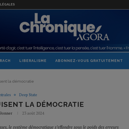
LÉGALES
RACH
LIBERALISME
ABONNEZ-VOUS GRATUITEMENT
isent la démocratie
trales
Deep State
UISENT LA DÉMOCRATIE
 Bonner
23 août 2024
esses, le système démocratique s’effondre sous le poids des erreurs