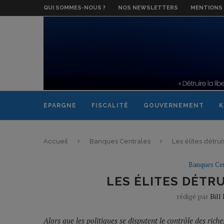
QUI SOMMES-NOUS ?
NOS NEWSLETTERS
MENTIONS 
EPARGNE
FISCALITÉ
GOUVERNEMENT
K
Accueil
Banques Centrales
Les élites détru
Banques Cen
LES ÉLITES DÉTR
rédigé par
Bill
Alors que les politiques se disputent le contrôle des rich