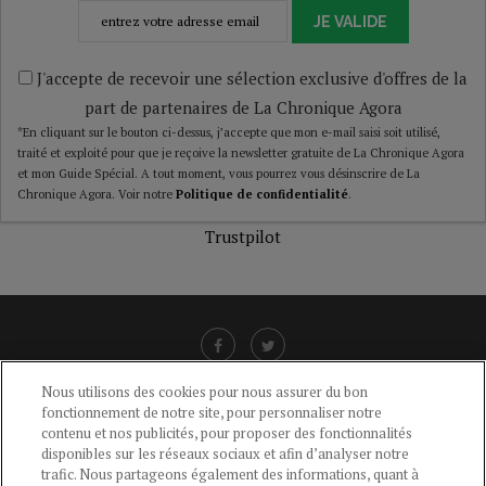
JE VALIDE
J'accepte de recevoir une sélection exclusive d'offres de la
part de partenaires de La Chronique Agora
*En cliquant sur le bouton ci-dessus, j’accepte que mon e-mail saisi soit utilisé,
traité et exploité pour que je reçoive la newsletter gratuite de La Chronique Agora
et mon Guide Spécial. A tout moment, vous pourrez vous désinscrire de La
Chronique Agora. Voir notre
Politique de confidentialité
.
Trustpilot
Nous utilisons des cookies pour nous assurer du bon
fonctionnement de notre site, pour personnaliser notre
LIENS UTILES
contenu et nos publicités, pour proposer des fonctionnalités
disponibles sur les réseaux sociaux et afin d’analyser notre
CGU
-
POLITIQUE DE CONFIDENTIALITÉ
-
POLITIQUE DES COOKIES
-
trafic. Nous partageons également des informations, quant à
MENTIONS LÉGALES
-
AIDE