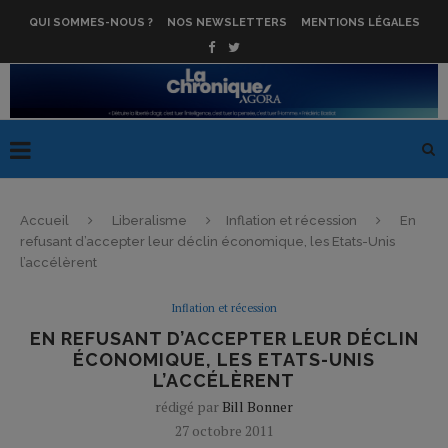
QUI SOMMES-NOUS ?
NOS NEWSLETTERS
MENTIONS LÉGALES
Accueil
Liberalisme
Inflation et récession
En
refusant d’accepter leur déclin économique, les Etats-Unis
l’accélèrent
Inflation et récession
EN REFUSANT D’ACCEPTER LEUR DÉCLIN
ÉCONOMIQUE, LES ETATS-UNIS
L’ACCÉLÈRENT
rédigé par
Bill Bonner
27 octobre 2011