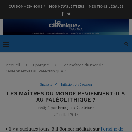
QUI SOMMES-NOUS ?
NOS NEWSLETTERS
MENTIONS LÉGALES
Accueil
Epargne
Les maîtres du monde
reviennent-ils au Paléolithique ?
Epargne
Inflation et récession
LES MAÎTRES DU MONDE REVIENNENT-ILS
AU PALÉOLITHIQUE ?
rédigé par
Françoise Garteiser
27 juillet 2013
▪ Il y a quelques jours, Bill Bonner méditait sur
l’origine de