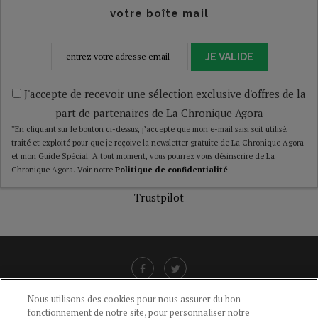
votre boîte mail
JE VALIDE
J'accepte de recevoir une sélection exclusive d'offres de la
part de partenaires de La Chronique Agora
*En cliquant sur le bouton ci-dessus, j’accepte que mon e-mail saisi soit utilisé,
traité et exploité pour que je reçoive la newsletter gratuite de La Chronique Agora
et mon Guide Spécial. A tout moment, vous pourrez vous désinscrire de La
Chronique Agora. Voir notre
Politique de confidentialité
.
Trustpilot
Nous utilisons des cookies pour nous assurer du bon
fonctionnement de notre site, pour personnaliser notre