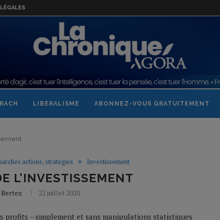
LÉGALES
RACH
LIBERALISME
ABONNEZ-VOUS GRATUITEMENT
issement
marches actions, strategies
Investissement
 DE L’INVESTISSEMENT
 Bertez
22 juillet 2020
s profits – simplement et sans manipulations statistiques