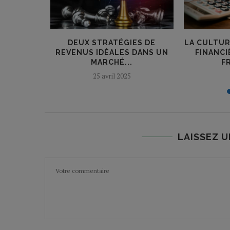
ST PLUS
DEUX STRATÉGIES DE
LA CULTU
E
REVENUS IDÉALES DANS UN
FINANCI
MARCHÉ...
F
21
25 avril 2025
LAISSEZ 