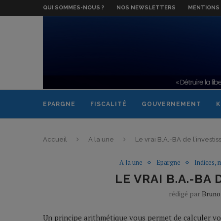
QUI SOMMES-NOUS ?
NOS NEWSLETTERS
MENTIONS 
EPARGNE
FISCALITÉ
GOUVERNEMENT
K
Accueil
A la une
Le vrai B.A.-BA de l’invest
A la une
Epargne
Indices, 
LE VRAI B.A.-BA
rédigé par
Bruno
Un principe arithmétique vous permet de calculer vo