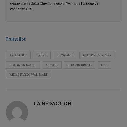
désinscrire de de La Chronique Agora. Voir notre
Politique de
confidentialité
.
Trustpilot
ARGENTINE
BRÉSIL
ÉCONOMIE
GENERAL MOTORS
GOLDMAN SACHS
OBAMA
REBOND BRÉSIL
UBS
WELLS FARGO,WAL-MART
LA RÉDACTION