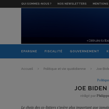
QUI SOMMES-NOUS ?
NOS NEWSLETTERS
MENTIONS 
EPARGNE
FISCALITÉ
GOUVERNEMENT
K
Accueil
Politique et vie quotidienne
Joe Bide
Politiqu
JOE BIDEN
rédigé par
Philipp
Le choix des co-listiers s’avère plus important que jamais