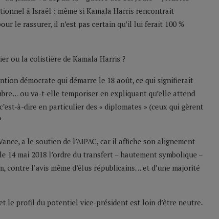
itionnel à Israël : même si Kamala Harris rencontrait
 le rassurer, il n’est pas certain qu’il lui ferait 100 %
tier ou la colistière de Kamala Harris ?
ntion démocrate qui démarre le 18 août, ce qui signifierait
mbre… ou va-t-elle temporiser en expliquant qu’elle attend
c’est-à-dire en particulier des « diplomates » (ceux qui gèrent
?
ance, a le soutien de l’AIPAC, car il affiche son alignement
r le 14 mai 2018 l’ordre du transfert – hautement symbolique –
m, contre l’avis même d’élus républicains… et d’une majorité
et le profil du potentiel vice-président est loin d’être neutre.