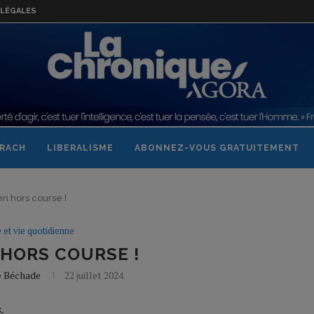
LÉGALES
RACH
LIBERALISME
ABONNEZ-VOUS GRATUITEMENT
n hors course !
e et vie quotidienne
 HORS COURSE !
e Béchade
22 juillet 2024
.