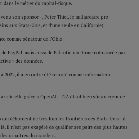
ti dans le métier du capital-risque.
devenu son sponsor –, Peter Thiel, le milliardaire pro-
ins aux Etats-Unis, et d’une seule en Californie).
ance comme sénateur de l’Ohio.
e PayPal, mais aussi de Palantir, une firme cofinancée par
ictive » des données.
à 2022, il a en outre été recruté comme informateur
e artificielle grâce à OpenAI… l’IA étant bien sûr au cœur de
ui débordent de très loin les frontières des Etats-Unis : il
à, il n’est pas exagéré de qualifier ses pairs des plus hautes
 des « maîtres du monde ».