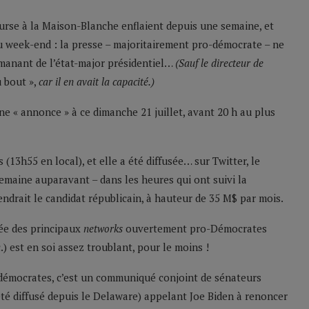
urse à la Maison-Blanche enflaient depuis une semaine, et
 du week-end : la presse – majoritairement pro-démocrate – ne
 émanant de l’état-major présidentiel…
(Sauf le directeur de
u bout »,
car il en avait la capacité.)
une « annonce » à ce dimanche 21 juillet, avant 20 h au plus
(13h55 en local), et elle a été diffusée… sur Twitter, le
maine auparavant – dans les heures qui ont suivi la
endrait le candidat républicain, à hauteur de 35 M$ par mois.
ée des principaux
networks
ouvertement pro-Démocrates
 est en soi assez troublant, pour le moins !
s démocrates, c’est un communiqué conjoint de sénateurs
été diffusé depuis le Delaware) appelant Joe Biden à renoncer