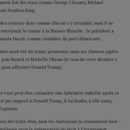
ment fait des stars comme George Clooney, Michael
vain Stephen King.
Biden renonce donc comme chacun s’y attendait, mais il ne
oncernant la course à la Maison-Blanche : le président a
Kamala Harris, comme candidate du parti démocrate.
rnière avait été un temps pressentie, mais ses chances jugées
 puis Barack et Michelle Obama (le nom de cette dernière a
 pour affronter Donald Trump).
es vont peut-être connaître une éphémère embellie après ce
rt par rapport à Donald Trump, il lui faudra, à elle aussi,
l’opinion.
es des Etats-Unis, mais les Américains la connaissent bien –
impliquée pour la préservation du droit à l’avortement,