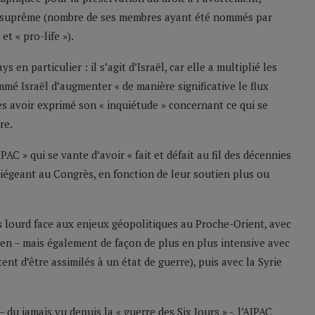
ur suprême (nombre de ses membres ayant été nommés par
t « pro-life »).
en particulier : il s’agit d’Israël, car elle a multiplié les
mmé Israël d’augmenter « de manière significative le flux
ès avoir exprimé son « inquiétude » concernant ce qui se
re.
IPAC » qui se vante d’avoir « fait et défait au fil des décennies
 siégeant au Congrès, en fonction de leur soutien plus ou
s lourd face aux enjeux géopolitiques au Proche-Orient, avec
en – mais également de façon de plus en plus intensive avec
t d’être assimilés à un état de guerre), puis avec la Syrie
 du jamais vu depuis la « guerre des Six Jours » -, l’AIPAC