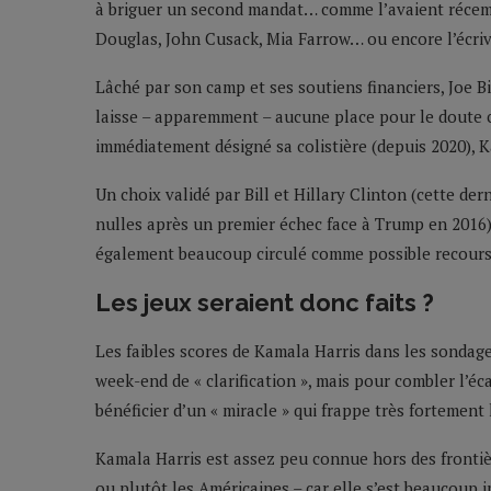
à briguer un second mandat… comme l’avaient récem
Douglas, John Cusack, Mia Farrow… ou encore l’écri
Lâché par son camp et ses soutiens financiers, Joe 
laisse – apparemment – aucune place pour le doute c
immédiatement désigné sa colistière (depuis 2020), 
Un choix validé par Bill et Hillary Clinton (cette de
nulles après un premier échec face à Trump en 2016)
également beaucoup circulé comme possible recours
Les jeux seraient donc faits ?
Les faibles scores de Kamala Harris dans les sondag
week-end de « clarification », mais pour combler l’éca
bénéficier d’un « miracle » qui frappe très fortement 
Kamala Harris est assez peu connue hors des frontièr
ou plutôt les Américaines – car elle s’est beaucoup 