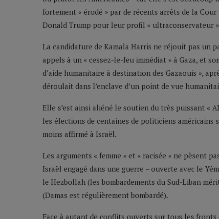
fortement « érodé » par de récents arrêts de la Co
Donald Trump pour leur profil « ultraconservateur » e
La candidature de Kamala Harris ne réjouit pas un pays 
appels à un « cessez-le-feu immédiat » à Gaza, et so
d’aide humanitaire à destination des Gazaouis », apr
déroulait dans l’enclave d’un point de vue humanitai
Elle s’est ainsi aliéné le soutien du très puissant « A
les élections de centaines de politiciens américains
moins affirmé à Israël.
Les arguments « femme » et « racisée » ne pèsent pa
Israël engagé dans une guerre – ouverte avec le Yém
le Hezbollah (les bombardements du Sud-Liban mériten
(Damas est régulièrement bombardé).
Face à autant de conflits ouverts sur tous les fronts –