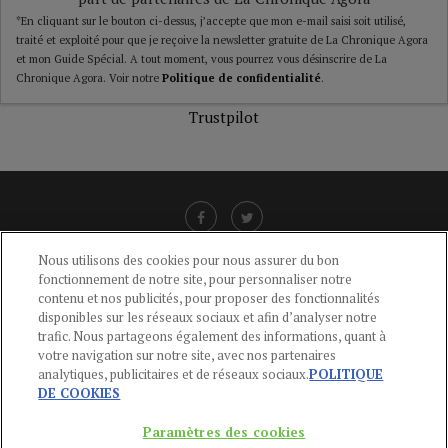
*En cliquant sur le bouton ci-dessus, j’accepte que mon e-mail saisi soit utilisé,
traité et exploité pour que je reçoive la newsletter gratuite de La Chronique Agora
et mon Guide Spécial. A tout moment, vous pourrez vous désinscrire de La
Chronique Agora. Voir notre
Politique de confidentialité
.
Trustpilot
Nous utilisons des cookies pour nous assurer du bon
fonctionnement de notre site, pour personnaliser notre
LIENS UTILES
contenu et nos publicités, pour proposer des fonctionnalités
disponibles sur les réseaux sociaux et afin d’analyser notre
CGU
-
POLITIQUE DE CONFIDENTIALITÉ
-
POLITIQUE DES COOKIES
-
trafic. Nous partageons également des informations, quant à
MENTIONS LÉGALES
-
AIDE
votre navigation sur notre site, avec nos partenaires
analytiques, publicitaires et de réseaux sociaux.
POLITIQUE
CONTACT
DE COOKIES
service-clients@publications-agora.fr
01 44 59 91 11
Paramètres des cookies
Du Lundi au Vendredi, 9h-13h et 14h-17h