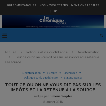
QUI SOMMES-NOUS ?
NOS NEWSLETTERS
MENTIONS LÉGALES
Accueil
Politique et vie quotidienne
Desinformation
Tout ce qu’on ne vous dit pas sur les impôts et la retenue
à la source
Desinformation
Fiscalité
Liberalisme
Politique et vie quotidienne
Simone Wapler
TOUT CE QU’ON NE VOUS DIT PAS SUR LES
IMPÔTS ET LA RETENUE À LA SOURCE
rédigé par
Simone Wapler
8 janvier 2018