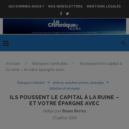
QUI SOMMES-NOUS ?
NOS NEWSLETTERS
MENTIONS LÉGALES
Accueil
Banques Centrales
Ils poussent le capital à
la ruine – et votre épargne avec
Banques Centrales
Indices, marches actions, strategies
Inflation et récession
ILS POUSSENT LE CAPITAL À LA RUINE –
ET VOTRE ÉPARGNE AVEC
rédigé par
Bruno Bertez
23 juillet 2020