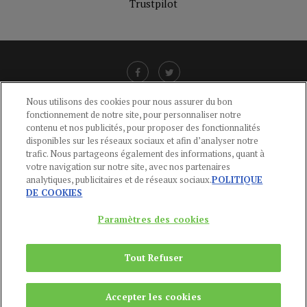
Trustpilot
Nous utilisons des cookies pour nous assurer du bon
fonctionnement de notre site, pour personnaliser notre
LIENS UTILES
contenu et nos publicités, pour proposer des fonctionnalités
disponibles sur les réseaux sociaux et afin d’analyser notre
CGU
-
POLITIQUE DE CONFIDENTIALITÉ
-
POLITIQUE DES COOKIES
-
trafic. Nous partageons également des informations, quant à
MENTIONS LÉGALES
-
AIDE
votre navigation sur notre site, avec nos partenaires
analytiques, publicitaires et de réseaux sociaux.
POLITIQUE
CONTACT
DE COOKIES
service-clients@publications-agora.fr
01 44 59 91 11
Paramètres des cookies
Du Lundi au Vendredi, 9h-13h et 14h-17h
136 Rue Saint-Denis 75002 PARIS
Tout Refuser
Copyright © 2024
Publications Agora
Accepter les cookies
REMONTER