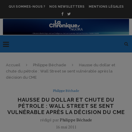
QUI SOMMES-NOUS ?
NOS NEWSLETTERS
MENTIONS LÉGALES
Accueil
Philippe Béchade
Hausse du dollar et
chute du pétrole : Wall Street se sent vulnérable après la
décision du CME
Philippe Béchade
HAUSSE DU DOLLAR ET CHUTE DU
PÉTROLE : WALL STREET SE SENT
VULNÉRABLE APRÈS LA DÉCISION DU CME
rédigé par
Philippe Béchade
16 mai 2011