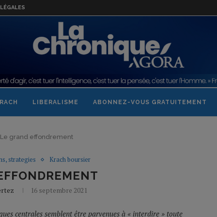
LÉGALES
RACH
LIBERALISME
ABONNEZ-VOUS GRATUITEMENT
Le grand effondrement
ns, strategies
Krach boursier
 EFFONDREMENT
ertez
16 septembre 2021
ues centrales semblent être parvenues à « interdire » toute