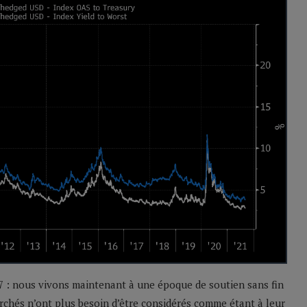
7 : nous vivons maintenant à une époque de soutien sans fin
marchés n’ont plus besoin d’être considérés comme étant à leur