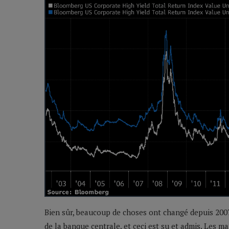
Bien sûr, beaucoup de choses ont changé depuis 200
de la banque centrale, et ceci est su et admis. Les 