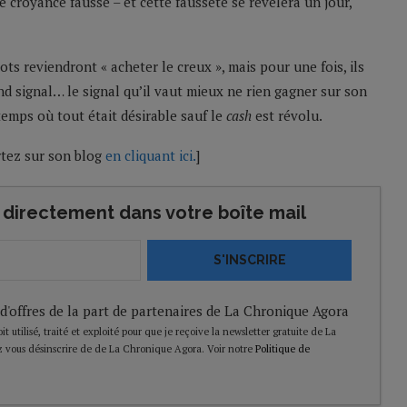
e croyance fausse – et cette fausseté se révèlera un jour,
ts reviendront « acheter le creux », mais pour une fois, ils
rand signal… le signal qu’il vaut mieux ne rien gagner sur son
temps où tout était désirable sauf le
cash
est révolu.
rtez sur son blog
en cliquant ici.
]
directement dans votre boîte mail
S'INSCRIRE
 d'offres de la part de partenaires de La Chronique Agora
t utilisé, traité et exploité pour que je reçoive la newsletter gratuite de La
 vous désinscrire de de La Chronique Agora. Voir notre
Politique de