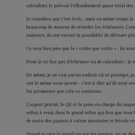
calendrier. Je prévois l’effondrement quasi-total des
Je considère que c’est écrit… mais en même temps je
beaucoup de moyens de retarder les échéances. Consi
nuisance, ils ont encore la possibilité de détruire plus,
Ce sera bien pire que le « coûte que coûte » : ils iro
Donc je ne fixe pas d’échéance ou de calendrier : je 
De même, je ne vois aucun endroit où se protéger, pui
ont le même sous-jacent – c’est-à-dire qu’ils sont so
les promesses que cela va continuer.
L‘argent gratuit, le QE et la prise en charge du risqu
reflux à venir, dans le grand reflux qui fera que to
de sortir des papiers à valeur incertaine et frivole 
Quand ce sera le grand
run
sur les papiers, on ne d