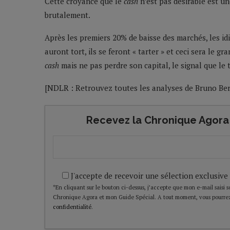
Cette croyance que le
cash
n’est pas désirable est un
brutalement.
Après les premiers 20% de baisse des marchés, les idio
auront tort, ils se feront « tarter » et ceci sera le g
cash
mais ne pas perdre son capital, le signal que le 
[NDLR : Retrouvez toutes les analyses de Bruno Be
Recevez la Chronique Agora 
J'accepte de recevoir une sélection exclusive
*En cliquant sur le bouton ci-dessus, j’accepte que mon e-mail saisi soi
Chronique Agora et mon Guide Spécial. A tout moment, vous pourrez
confidentialité
.