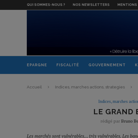
QUI SOMMES-NOUS ?
NOS NEWSLETTERS
MENTIONS 
EPARGNE
FISCALITÉ
GOUVERNEMENT
K
Accueil
Indices, marches actions, strategies
Indices, marches actio
LE GRAND
rédigé par
Bruno B
Les marchés sont vulnérables… très vulnérables. Les banq