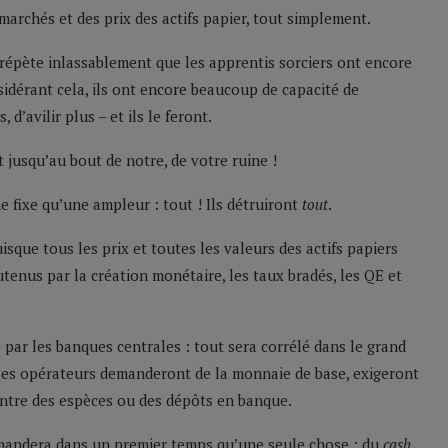
 marchés et des prix des actifs papier, tout simplement.
 répète inlassablement que les apprentis sorciers ont encore
dérant cela, ils ont encore beaucoup de capacité de
 d’avilir plus – et ils le feront.
nt jusqu’au bout de notre, de votre ruine !
ne fixe qu’une ampleur : tout ! Ils détruiront
tout
.
sque tous les prix et toutes les valeurs des actifs papiers
utenus par la création monétaire, les taux bradés, les QE et
e par les banques centrales : tout sera corrélé dans le grand
us les opérateurs demanderont de la monnaie de base, exigeront
contre des espèces ou des dépôts en banque.
emandera dans un premier temps qu’une seule chose : du
cash
.