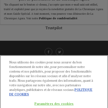
*En cliquant sur le bouton ci-dessus, j’accepte que mon e-mail saisi soit utilisé,
traité et exploité pour que je reçoive la newsletter gratuite de La Chronique Agora
et mon Guide Spécial. A tout moment, vous pourrez vous désinscrire de La
Chronique Agora. Voir notre
Politique de confidentialité
.
Trustpilot
Nous utilisons des cookies pour nous assurer du bon
fonctionnement de notre site, pour personnaliser notre
LIENS UTILES
contenu et nos publicités, pour proposer des fonctionnalités
disponibles sur les réseaux sociaux et afin d’analyser notre
CGU
-
POLITIQUE DE CONFIDENTIALITÉ
-
POLITIQUE DES COOKIES
-
trafic. Nous partageons également des informations, quant à
MENTIONS LÉGALES
-
AIDE
votre navigation sur notre site, avec nos partenaires
analytiques, publicitaires et de réseaux sociaux.
POLITIQUE
CONTACT
DE COOKIES
service-clients@publications-agora.fr
01 44 59 91 11
Paramètres des cookies
Du Lundi au Vendredi, 9h-13h et 14h-17h