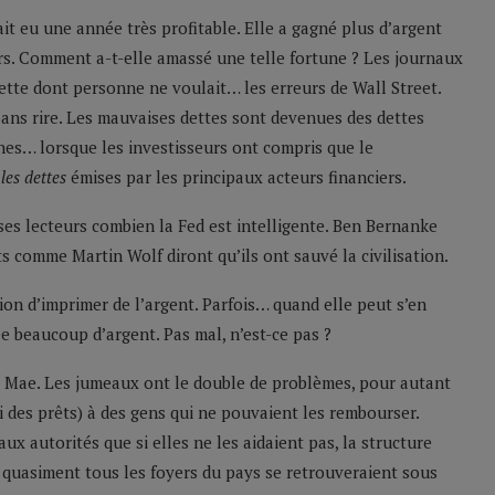
it eu une année très profitable. Elle a gagné plus d’argent
rs. Comment a-t-elle amassé une telle fortune ? Les journaux
ette dont personne ne voulait… les erreurs de Wall Street.
 Sans rire. Les mauvaises dettes sont devenues des dettes
ines… lorsque les investisseurs ont compris que le
les dettes
émises par les principaux acteurs financiers.
 ses lecteurs combien la Fed est intelligente. Ben Bernanke
s comme Martin Wolf diront qu’ils ont sauvé la civilisation.
ion d’imprimer de l’argent. Parfois… quand elle peut s’en
ée beaucoup d’argent. Pas mal, n’est-ce pas ?
 Mae. Les jumeaux ont le double de problèmes, pour autant
i des prêts) à des gens qui ne pouvaient les rembourser.
 aux autorités que si elles ne les aidaient pas, la structure
t quasiment tous les foyers du pays se retrouveraient sous