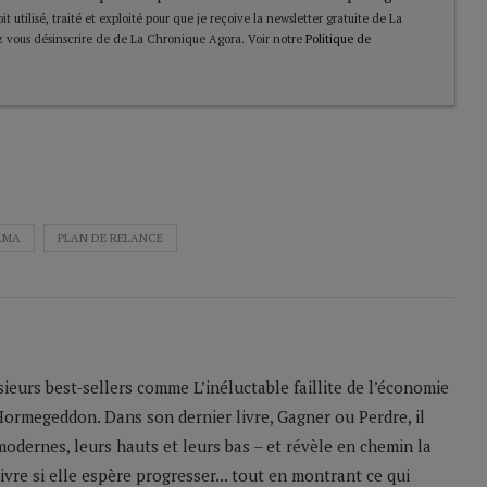
t utilisé, traité et exploité pour que je reçoive la newsletter gratuite de La
 vous désinscrire de de La Chronique Agora. Voir notre
Politique de
AMA
PLAN DE RELANCE
sieurs best-sellers comme L’inéluctable faillite de l’économie
Hormegeddon. Dans son dernier livre, Gagner ou Perdre, il
odernes, leurs hauts et leurs bas – et révèle en chemin la
ivre si elle espère progresser... tout en montrant ce qui