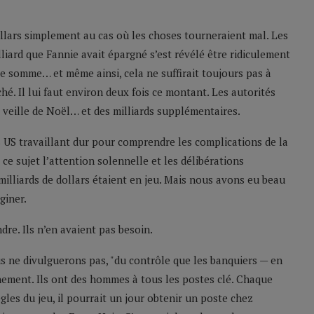
ollars simplement au cas où les choses tourneraient mal. Les
liard que Fannie avait épargné s’est révélé être ridiculement
tte somme… et même ainsi, cela ne suffirait toujours pas à
hé. Il lui faut environ deux fois ce montant. Les autorités
 veille de Noël… et des milliards supplémentaires.
US travaillant dur pour comprendre les complications de la
ce sujet l’attention solennelle et les délibérations
 milliards de dollars étaient en jeu. Mais nous avons eu beau
giner.
re. Ils n’en avaient pas besoin.
us ne divulguerons pas, "du contrôle que les banquiers — en
ement. Ils ont des hommes à tous les postes clé. Chaque
ègles du jeu, il pourrait un jour obtenir un poste chez