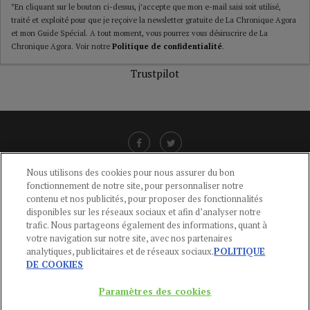
*En cliquant sur le bouton ci-dessus, j’accepte que mon e-mail saisi soit utilisé,
traité et exploité pour que je reçoive la newsletter gratuite de La Chronique Agora
et mon Guide Spécial. A tout moment, vous pourrez vous désinscrire de La
Chronique Agora. Voir notre
Politique de confidentialité
.
Trustpilot
Nous utilisons des cookies pour nous assurer du bon
fonctionnement de notre site, pour personnaliser notre
LIENS UTILES
contenu et nos publicités, pour proposer des fonctionnalités
disponibles sur les réseaux sociaux et afin d’analyser notre
CGU
-
POLITIQUE DE CONFIDENTIALITÉ
-
POLITIQUE DES COOKIES
-
trafic. Nous partageons également des informations, quant à
MENTIONS LÉGALES
-
AIDE
votre navigation sur notre site, avec nos partenaires
analytiques, publicitaires et de réseaux sociaux.
POLITIQUE
CONTACT
DE COOKIES
service-clients@publications-agora.fr
01 44 59 91 11
Paramètres des cookies
Du Lundi au Vendredi, 9h-13h et 14h-17h
136 Rue Saint-Denis 75002 PARIS