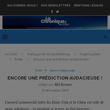
QUI SOMMES-NOUS ?
NOS NEWSLETTERS
MENTIONS LÉGALES
Accueil
Politique et vie quotidienne
Argent public
Dette
Encore une prédiction audacieuse !
Dette
Guerre Commerciale
ENCORE UNE PRÉDICTION AUDACIEUSE !
rédigé par
Bill Bonner
19 décembre 2019
L’accord commercial entre les Etats-Unis et la Chine est vide de
toute substance – et pendant ce temps, la Fed imprime…