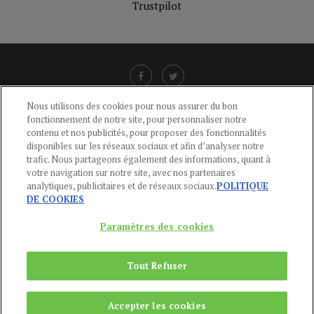
Trustpilot
Nous utilisons des cookies pour nous assurer du bon
fonctionnement de notre site, pour personnaliser notre
LIENS UTILES
contenu et nos publicités, pour proposer des fonctionnalités
disponibles sur les réseaux sociaux et afin d’analyser notre
CGU
-
POLITIQUE DE CONFIDENTIALITÉ
-
POLITIQUE DES COOKIES
-
trafic. Nous partageons également des informations, quant à
MENTIONS LÉGALES
-
AIDE
votre navigation sur notre site, avec nos partenaires
analytiques, publicitaires et de réseaux sociaux.
POLITIQUE
CONTACT
DE COOKIES
service-clients@publications-agora.fr
01 44 59 91 11
Paramètres des cookies
Du Lundi au Vendredi, 9h-13h et 14h-17h
136 Rue Saint-Denis 75002 PARIS
Tout Refuser
Copyright © 2024
Publications Agora
Accepter les cookies
REMONTER