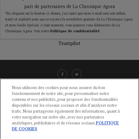
part de partenaires de La Chronique Agora
*En cliquant sur le bouton ci-dessus, j’accepte que mon e-mail saisi soit utilisé,
traité et exploité pour que je reçoive la newsletter gratuite de La Chronique Agora
et mon Guide Spécial. A tout moment, vous pourrez vous désinscrire de La
Chronique Agora. Voir notre
Politique de confidentialité
.
Trustpilot
Nous utilisons des cookies pour nous assurer du bon
fonctionnement de notre site, pour personnaliser notre
LIENS UTILES
contenu et nos publicités, pour proposer des fonctionnalités
disponibles sur les réseaux sociaux et afin d’analyser notre
CGU
-
POLITIQUE DE CONFIDENTIALITÉ
-
POLITIQUE DES COOKIES
-
trafic. Nous partageons également des informations, quant à
MENTIONS LÉGALES
-
AIDE
votre navigation sur notre site, avec nos partenaires
analytiques, publicitaires et de réseaux sociaux.
POLITIQUE
CONTACT
DE COOKIES
service-clients@publications-agora.fr
01 44 59 91 11