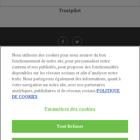
Trustpilot
Nous utilisons des cookies pour nous assurer du bon
fonctionnement de notre site, pour personnaliser notre
LIENS UTILES
contenu et nos publicités, pour proposer des fonctionnalités
disponibles sur les réseaux sociaux et afin d’analyser notre
CGU
-
POLITIQUE DE CONFIDENTIALITÉ
-
POLITIQUE DES COOKIES
-
trafic. Nous partageons également des informations, quant à
MENTIONS LÉGALES
-
AIDE
votre navigation sur notre site, avec nos partenaires
analytiques, publicitaires et de réseaux sociaux.
POLITIQUE
CONTACT
DE COOKIES
service-clients@publications-agora.fr
01 44 59 91 11
Paramètres des cookies
Du Lundi au Vendredi, 9h-13h et 14h-17h
136 Rue Saint-Denis 75002 PARIS
Tout Refuser
Copyright © 2024
Publications Agora