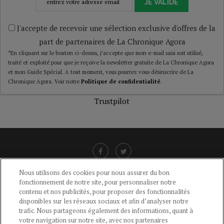
JE VALIDE
J'accepte de recevoir une sélection exclusive d'offres de la
part de partenaires de La Chronique Agora
*En cliquant sur le bouton ci-dessus, j’accepte que mon e-mail saisi soit utilisé,
traité et exploité pour que je reçoive la newsletter gratuite de La Chronique Agora
et mon Guide Spécial. A tout moment, vous pourrez vous désinscrire de La
Chronique Agora. Voir notre
Politique de confidentialité
.
Trustpilot
Nous utilisons des cookies pour nous assurer du bon
fonctionnement de notre site, pour personnaliser notre
LIENS UTILES
contenu et nos publicités, pour proposer des fonctionnalités
disponibles sur les réseaux sociaux et afin d’analyser notre
CGU
-
POLITIQUE DE CONFIDENTIALITÉ
-
POLITIQUE DES COOKIES
-
trafic. Nous partageons également des informations, quant à
MENTIONS LÉGALES
-
AIDE
votre navigation sur notre site, avec nos partenaires