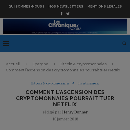
QUI SOMMES-NOUS ?
NOS NEWSLETTERS
MENTIONS LÉGALES
Accueil
Epargne
Bitcoin & cryptomonnaies
Comment l’ascension des cryptomonnaies pourrait tuer Netflix
Bitcoin & cryptomonnaies
Investissement
COMMENT L’ASCENSION DES
CRYPTOMONNAIES POURRAIT TUER
NETFLIX
rédigé par
Henry Bonner
10 janvier 2018