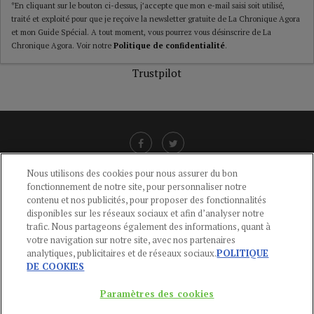
*En cliquant sur le bouton ci-dessus, j’accepte que mon e-mail saisi soit utilisé,
traité et exploité pour que je reçoive la newsletter gratuite de La Chronique Agora
et mon Guide Spécial. A tout moment, vous pourrez vous désinscrire de La
Chronique Agora. Voir notre
Politique de confidentialité
.
Trustpilot
Nous utilisons des cookies pour nous assurer du bon
fonctionnement de notre site, pour personnaliser notre
LIENS UTILES
contenu et nos publicités, pour proposer des fonctionnalités
disponibles sur les réseaux sociaux et afin d’analyser notre
CGU
-
POLITIQUE DE CONFIDENTIALITÉ
-
POLITIQUE DES COOKIES
-
trafic. Nous partageons également des informations, quant à
MENTIONS LÉGALES
-
AIDE
votre navigation sur notre site, avec nos partenaires
analytiques, publicitaires et de réseaux sociaux.
POLITIQUE
CONTACT
DE COOKIES
service-clients@publications-agora.fr
01 44 59 91 11
Paramètres des cookies
Du Lundi au Vendredi, 9h-13h et 14h-17h
136 Rue Saint-Denis 75002 PARIS