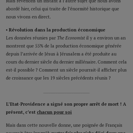
Mais revenons un instant à l’autre sujet que nous avons
abordé hier, celui qui traite de l’énormité historique que
nous vivons en direct.
▪ Révolution dans la production économique
Les données réunies par
The Economist
il y a environ un an
montrent que 55% de la production économique générée
depuis l’arrivée de Jésus à Jérusalem a été produite au
cours du dernier siècle du dernier millénaire. Comment cela
est-il possible ? Comment un siècle pourrait-il afficher plus
de croissance que les 19 siècles précédents réunis ?
__________________________
L’Etat-Providence a signé son propre arrêt de mort !
A
présent, c’est
chacun pour soi
Mais dans cette nouvelle donne, une poignée de Français
pourrait être
jusqu’à
quatre fois plus riche
d’ici deux ans
.