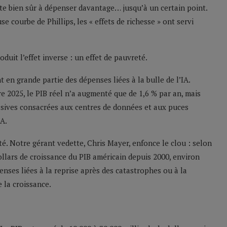
ite bien sûr à dépenser davantage… jusqu’à un certain point.
e courbe de Phillips, les « effets de richesse » ont servi
uit l’effet inverse : un effet de pauvreté.
nt en grande partie des dépenses liées à la bulle de l’IA.
2025, le PIB réel n’a augmenté que de 1,6 % par an, mais
ssives consacrées aux centres de données et aux puces
IA.
é. Notre gérant vedette, Chris Mayer, enfonce le clou : selon
ollars de croissance du PIB américain depuis 2000, environ
enses liées à la reprise après des catastrophes ou à la
e la croissance.