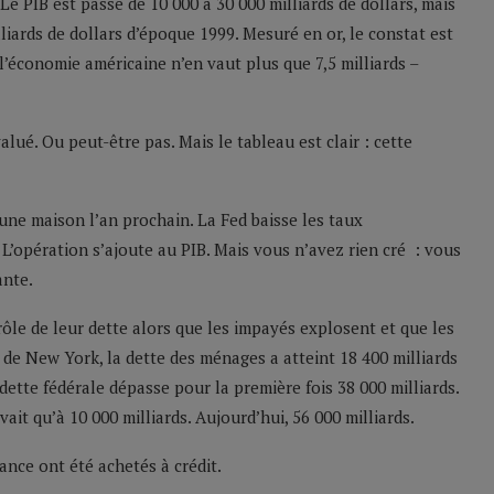
Le PIB est passé de 10 000 à 30 000 milliards de dollars, mais
lliards de dollars d’époque 1999. Mesuré en or, le constat est
 l’économie américaine n’en vaut plus que 7,5 milliards –
alué. Ou peut-être pas. Mais le tableau est clair : cette
ne maison l’an prochain. La Fed baisse les taux
L’opération s’ajoute au PIB. Mais vous n’avez rien cré : vous
ante.
ôle de leur dette alors que les impayés explosent et que les
de New York, la dette des ménages a atteint 18 400 milliards
dette fédérale dépasse pour la première fois 38 000 milliards.
ait qu’à 10 000 milliards. Aujourd’hui, 56 000 milliards.
sance ont été achetés à crédit.