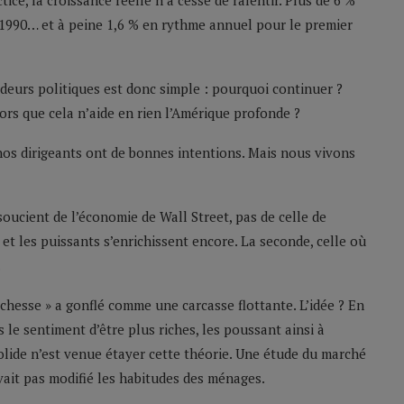
ce, la croissance réelle n’a cessé de ralentir. Plus de 6 %
1990… et à peine 1,6 % en rythme annuel pour le premier
deurs politiques est donc simple : pourquoi continuer ?
rs que cela n’aide en rien l’Amérique profonde ?
 nos dirigeants ont de bonnes intentions. Mais nous vivons
 soucient de l’économie de Wall Street, pas de celle de
 et les puissants s’enrichissent encore. La seconde, celle où
.
richesse » a gonflé comme une carcasse flottante. L’idée ? En
 le sentiment d’être plus riches, les poussant ainsi à
ide n’est venue étayer cette théorie. Une étude du marché
vait pas modifié les habitudes des ménages.