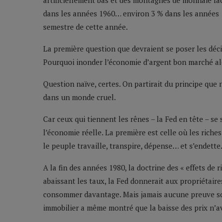
artificiellement bas et des montagnes de monnaie facti
dans les années 1960… environ 3 % dans les années 
semestre de cette année.
La première question que devraient se poser les déci
Pourquoi inonder l’économie d’argent bon marché alo
Question naïve, certes. On partirait du principe que
dans un monde cruel.
Car ceux qui tiennent les rênes – la Fed en tête – se
l’économie réelle. La première est celle où les riches
le peuple travaille, transpire, dépense… et s’endette
A la fin des années 1980, la doctrine des « effets de 
abaissant les taux, la Fed donnerait aux propriétaires
consommer davantage. Mais jamais aucune preuve sol
immobilier a même montré que la baisse des prix n’a