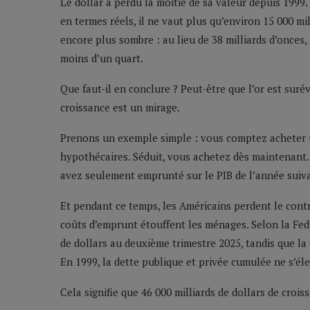
Le dollar a perdu la moitié de sa valeur depuis 1999. 
en termes réels, il ne vaut plus qu’environ 15 000 mi
encore plus sombre : au lieu de 38 milliards d’onces,
moins d’un quart.
Que faut-il en conclure ? Peut-être que l’or est surév
croissance est un mirage.
Prenons un exemple simple : vous comptez acheter u
hypothécaires. Séduit, vous achetez dès maintenant. 
avez seulement emprunté sur le PIB de l’année suiv
Et pendant ce temps, les Américains perdent le contr
coûts d’emprunt étouffent les ménages. Selon la Fed 
de dollars au deuxième trimestre 2025, tandis que la 
En 1999, la dette publique et privée cumulée ne s’élev
Cela signifie que 46 000 milliards de dollars de crois