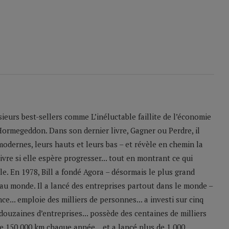
sieurs best-sellers comme L’inéluctable faillite de l’économie
Hormegeddon. Dans son dernier livre, Gagner ou Perdre, il
odernes, leurs hauts et leurs bas – et révèle en chemin la
ivre si elle espère progresser... tout en montrant ce qui
le. En 1978, Bill a fondé Agora – désormais le plus grand
u monde. Il a lancé des entreprises partout dans le monde –
e... emploie des milliers de personnes... a investi sur cinq
 douzaines d’entreprises... possède des centaines de milliers
 de 150 000 km chaque année... et a lancé plus de 1 000