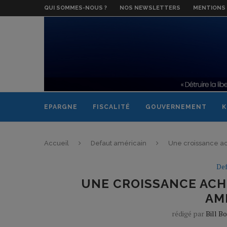
QUI SOMMES-NOUS ?
NOS NEWSLETTERS
MENTIONS 
EPARGNE
FISCALITÉ
GOUVERNEMENT
K
Accueil
Defaut américain
Une croissance ac
Def
UNE CROISSANCE ACHE
AM
rédigé par
Bill B