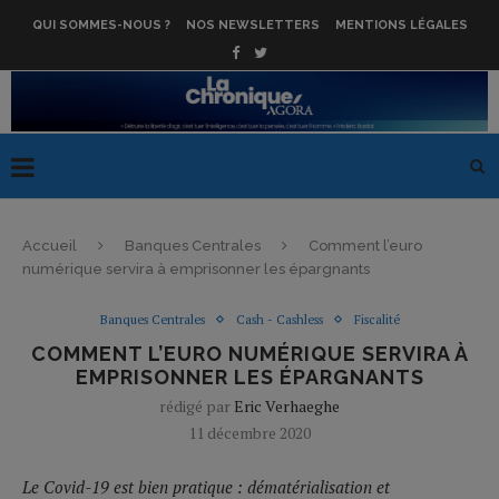
QUI SOMMES-NOUS ?
NOS NEWSLETTERS
MENTIONS LÉGALES
Accueil
Banques Centrales
Comment l’euro
numérique servira à emprisonner les épargnants
Banques Centrales
Cash - Cashless
Fiscalité
COMMENT L’EURO NUMÉRIQUE SERVIRA À
EMPRISONNER LES ÉPARGNANTS
rédigé par
Eric Verhaeghe
11 décembre 2020
Le Covid-19 est bien pratique : dématérialisation et