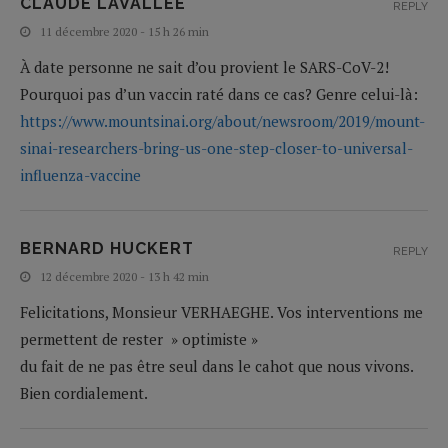
CLAUDE LAVALLÉE
REPLY
11 décembre 2020 - 15 h 26 min
À date personne ne sait d’ou provient le SARS-CoV-2!
Pourquoi pas d’un vaccin raté dans ce cas? Genre celui-là:
https://www.mountsinai.org/about/newsroom/2019/mount-
sinai-researchers-bring-us-one-step-closer-to-universal-
influenza-vaccine
BERNARD HUCKERT
REPLY
12 décembre 2020 - 13 h 42 min
Felicitations, Monsieur VERHAEGHE. Vos interventions me
permettent de rester » optimiste »
du fait de ne pas être seul dans le cahot que nous vivons.
Bien cordialement.