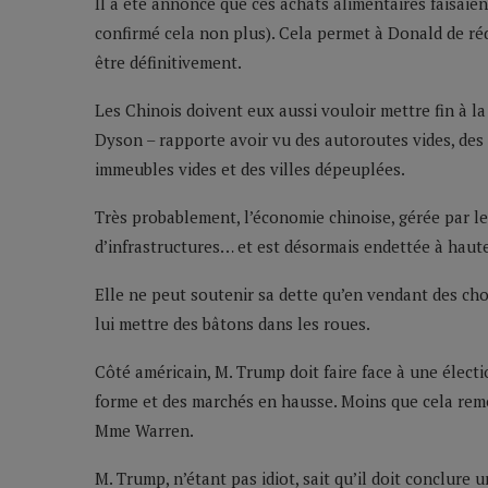
Il a été annoncé que ces achats alimentaires faisaien
confirmé cela non plus). Cela permet à Donald de r
être définitivement.
Les Chinois doivent eux aussi vouloir mettre fin à 
Dyson – rapporte avoir vu des autoroutes vides, des t
immeubles vides et des villes dépeuplées.
Très probablement, l’économie chinoise, gérée par le
d’infrastructures… et est désormais endettée à haut
Elle ne peut soutenir sa dette qu’en vendant des cho
lui mettre des bâtons dans les roues.
Côté américain, M. Trump doit faire face à une élec
forme et des marchés en hausse. Moins que cela rem
Mme Warren.
M. Trump, n’étant pas idiot, sait qu’il doit conclure u