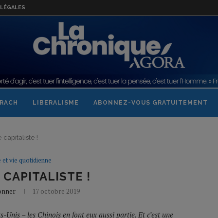
LÉGALES
RACH
LIBERALISME
ABONNEZ-VOUS GRATUITEMENT
 capitaliste !
e et vie quotidienne
 CAPITALISTE !
onner
17 octobre 2019
s-Unis – les Chinois en font eux aussi partie. Et c’est une