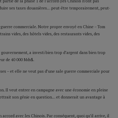
t partie de la phase 1 de l’accord (les Chinois n’ont pas
éduire ses taxes douanières… peut-être temporairement, peut-
la guerre commerciale. Notre propre envoyé en Chine – Tom
rains vides, des hôtels vides, des restaurants vides, des
 gouvernement, a investi bien trop d’argent dans bien trop
eur de 40 000 Mds$.
ses – et elle ne veut pas d’une sale guerre commerciale pour
tion. Il veut entrer en campagne avec une économie en pleine
ettrait son génie en question… et donnerait un avantage à
n accord avec les Chinois. Par conséquent, quoi qu’il arrive, il