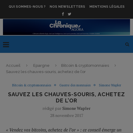
QUI SOMMES-NOUS ?
NOS NEWSLETTERS
MENTIONS LÉGALES
Accueil
Epargne
Bitcoin & cryptomonnaies
Sauvez les chauves-souris, achetez de l’or
Bitcoin & cryptomonnaies
Guerre des monnaies
Simone Wapler
SAUVEZ LES CHAUVES-SOURIS, ACHETEZ
DE L’OR
rédigé par
Simone Wapler
28 novembre 2017
« Vendez vos bitcoins, achetez de l’or » : ce conseil émerge un