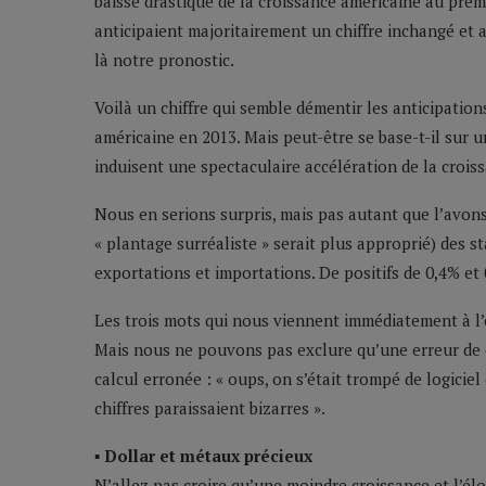
baisse drastique de la croissance américaine au prem
anticipaient majoritairement un chiffre inchangé et 
là notre pronostic.
Voilà un chiffre qui semble démentir les anticipati
américaine en 2013. Mais peut-être se base-t-il sur un
induisent une spectaculaire accélération de la crois
Nous en serions surpris, mais pas autant que l’avons 
« plantage surréaliste » serait plus approprié) des st
exportations et importations. De positifs de 0,4% et 
Les trois mots qui nous viennent immédiatement à l’es
Mais nous ne pouvons pas exclure qu’une erreur de c
calcul erronée : « oups, on s’était trompé de logici
chiffres paraissaient bizarres ».
▪ Dollar et métaux précieux
N’allez pas croire qu’une moindre croissance et l’él