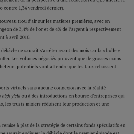
o contre 1,34 vendredi dernier).
veau trou d’air sur les matières premières, avec en
ongeon de 3,4% de l’or et de 4% de l’argent à respectivement
t à avril 2010.
bâcle ne saurait s’arrêter avant des mois car la « bulle »
fler. Les volumes négociés prouvent que de grosses mains
acheteurs potentiels vont attendre que les taux rebaissent
ports virtuels sans aucune connexion avec la réalité
s
high yield
ou à des introductions en bourse d’entreprises qui
s, les trusts miniers réduisent leur production et une
a remise à plat de la stratégie de certains fonds spéculatifs en
ne saurait endiguer la débâcle dont le premier épisode est