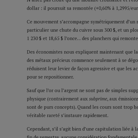
dollar : il poursuit sa remontée (+0,60% à 1,2995/eur
Ce mouvement s’accompagne symétriquement d’un nou
particulier une chute du cuivre sous 300 $, et un pl
1 230 $ et 18,65 $ l’once… des planchers qui remonten
Des économistes nous expliquent maintenant que la dé
des métaux précieux commence seulement à se dégon
réduisent leur levier de façon agressive et que les 
pour se repositionner.
Sauf que l’or ou l’argent ne sont pas de simples sup
physique (contrairement aux
subprime
, aux émission
sont de purs concepts). Quand les cours sont trop ba
véritable rareté s’instaure rapidement.
Cependant, s’il s’agit bien d’une capitulation liée à l
fin de semestre, aucune considération fondamentale 