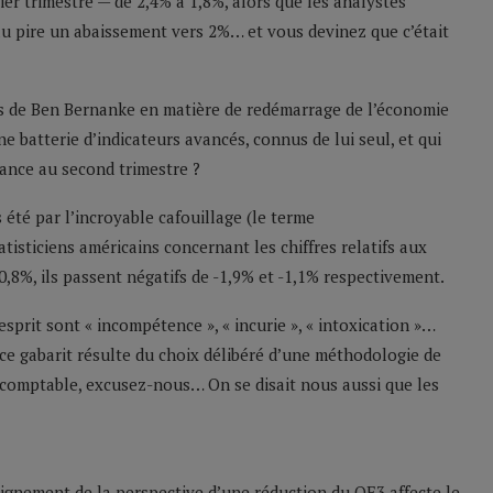
ier trimestre — de 2,4% à 1,8%, alors que les analystes
au pire un abaissement vers 2%… et vous devinez que c’était
ons de Ben Bernanke en matière de redémarrage de l’économie
e batterie d’indicateurs avancés, connus de lui seul, et qui
sance au second trimestre ?
été par l’incroyable cafouillage (le terme
atisticiens américains concernant les chiffres relatifs aux
0,8%, ils passent négatifs de -1,9% et -1,1% respectivement.
prit sont « incompétence », « incurie », « intoxication »…
e gabarit résulte du choix délibéré d’une méthodologie de
el comptable, excusez-nous… On se disait nous aussi que les
oignement de la perspective d’une réduction du QE3 affecte le