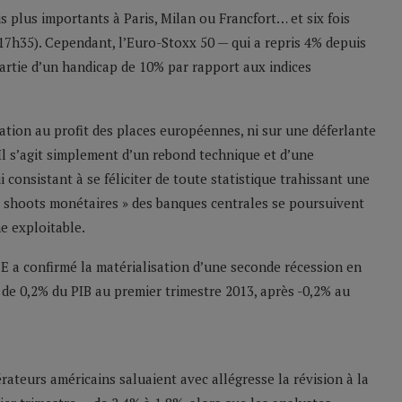
is plus importants à Paris, Milan ou Francfort… et six fois
17h35). Cependant, l’Euro-Stoxx 50 — qui a repris 4% depuis
artie d’un handicap de 10% par rapport aux indices
ation au profit des places européennes, ni sur une déferlante
 Il s’agit simplement d’un rebond technique et d’une
onsistant à se féliciter de toute statistique trahissant une
 « shoots monétaires » des banques centrales se poursuivent
e exploitable.
EE a confirmé la matérialisation d’une seconde récession en
 de 0,2% du PIB au premier trimestre 2013, après -0,2% au
érateurs américains saluaient avec allégresse la révision à la