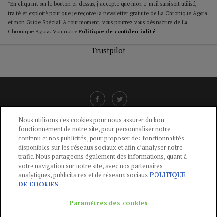
*En cliquant sur le bouton ci-dessus, j’accepte que mon e-mail saisi soit utilisé,
traité et exploité pour que je reçoive la newsletter gratuite de La Chronique Agora
et mon Guide Spécial. A tout moment, vous pourrez vous désinscrire de La
Chronique Agora. Voir notre
Politique de confidentialité
.
Trustpilot
Nous utilisons des cookies pour nous assurer du bon
fonctionnement de notre site, pour personnaliser notre
LIENS UTILES
contenu et nos publicités, pour proposer des fonctionnalités
disponibles sur les réseaux sociaux et afin d’analyser notre
CGU
-
POLITIQUE DE CONFIDENTIALITÉ
-
POLITIQUE DES COOKIES
-
trafic. Nous partageons également des informations, quant à
MENTIONS LÉGALES
-
AIDE
votre navigation sur notre site, avec nos partenaires
analytiques, publicitaires et de réseaux sociaux.
POLITIQUE
CONTACT
DE COOKIES
service-clients@publications-agora.fr
01 44 59 91 11
Paramètres des cookies
Du Lundi au Vendredi, 9h-13h et 14h-17h
136 Rue Saint-Denis 75002 PARIS