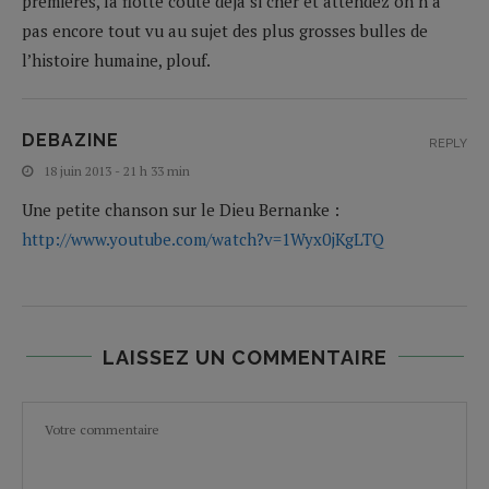
premières, la flotte coûte déjà si cher et attendez on n’a
pas encore tout vu au sujet des plus grosses bulles de
l’histoire humaine, plouf.
DEBAZINE
REPLY
18 juin 2013 - 21 h 33 min
Une petite chanson sur le Dieu Bernanke :
http://www.youtube.com/watch?v=1Wyx0jKgLTQ
LAISSEZ UN COMMENTAIRE