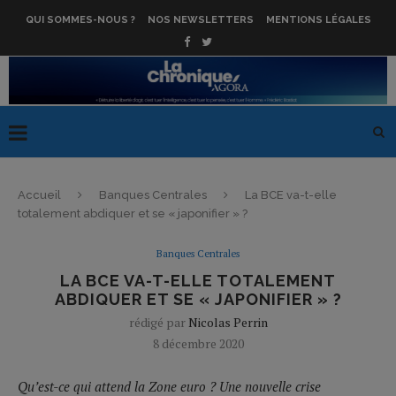
QUI SOMMES-NOUS ?
NOS NEWSLETTERS
MENTIONS LÉGALES
Accueil
Banques Centrales
La BCE va-t-elle
totalement abdiquer et se « japonifier » ?
Banques Centrales
LA BCE VA-T-ELLE TOTALEMENT
ABDIQUER ET SE « JAPONIFIER » ?
rédigé par
Nicolas Perrin
8 décembre 2020
Qu’est-ce qui attend la Zone euro ? Une nouvelle crise