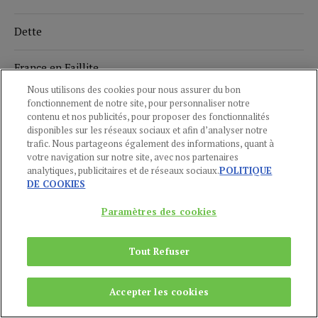
Dette
France en Faillite
Nous utilisons des cookies pour nous assurer du bon
Zone euro
fonctionnement de notre site, pour personnaliser notre
contenu et nos publicités, pour proposer des fonctionnalités
disponibles sur les réseaux sociaux et afin d’analyser notre
Société sans cash
trafic. Nous partageons également des informations, quant à
votre navigation sur notre site, avec nos partenaires
analytiques, publicitaires et de réseaux sociaux.
POLITIQUE
Guerre des monnaies
DE COOKIES
Guerre Commerciale
Paramètres des cookies
Deep State
Tout Refuser
Accepter les cookies