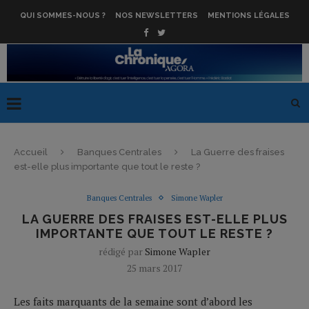
QUI SOMMES-NOUS ?
NOS NEWSLETTERS
MENTIONS LÉGALES
Accueil
Banques Centrales
La Guerre des fraises
est-elle plus importante que tout le reste ?
Banques Centrales
Simone Wapler
LA GUERRE DES FRAISES EST-ELLE PLUS
IMPORTANTE QUE TOUT LE RESTE ?
rédigé par
Simone Wapler
25 mars 2017
Les faits marquants de la semaine sont d’abord les