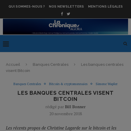
QUI SOMMES-NOUS ?
NOS NEWSLETTERS
MENTIONS LÉGALES
Accueil
Banques Centrales
Les banques centrales
visent Bitcoin
Banques Centrales
Bitcoin & cryptomonnaies
Simone Wapler
LES BANQUES CENTRALES VISENT
BITCOIN
rédigé par
Bill Bonner
20 novembre 2018
Les récents propos de Christine Lagarde sur le bitcoin et les