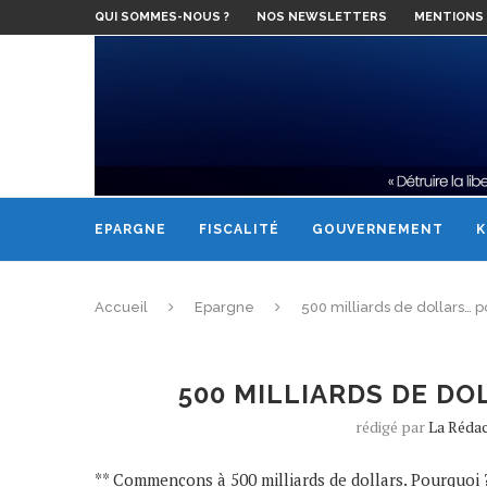
QUI SOMMES-NOUS ?
NOS NEWSLETTERS
MENTIONS 
EPARGNE
FISCALITÉ
GOUVERNEMENT
K
Accueil
Epargne
500 milliards de dollars…
500 MILLIARDS DE D
rédigé par
La Réda
** Commençons à 500 milliards de dollars. Pourquoi ? 