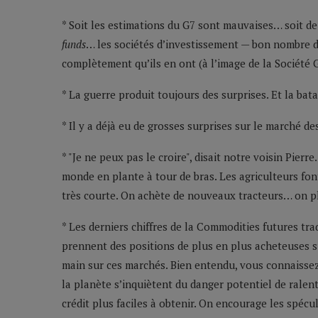
* Soit les estimations du G7 sont mauvaises… soit 
funds
… les sociétés d’investissement — bon nombre d
complètement qu’ils en ont (à l’image de la Société 
* La guerre produit toujours des surprises. Et la batai
* Il y a déjà eu de grosses surprises sur le marché d
* "Je ne peux pas le croire", disait notre voisin Pierr
monde en plante à tour de bras. Les agriculteurs fo
très courte. On achète de nouveaux tracteurs… on pl
* Les derniers chiffres de la Commodities futures t
prennent des positions de plus en plus acheteuses sur 
main sur ces marchés. Bien entendu, vous connaissez d
la planète s’inquiètent du danger potentiel de ralent
crédit plus faciles à obtenir. On encourage les spé