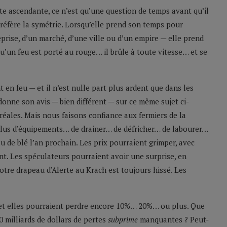
te ascendante, ce n’est qu’une question de temps avant qu’il
réfère la symétrie. Lorsqu’elle prend son temps pour
eprise, d’un marché, d’une ville ou d’un empire — elle prend
’un feu est porté au rouge… il brûle à toute vitesse… et se
 en feu — et il n’est nulle part plus ardent que dans les
onne son avis — bien différent — sur ce même sujet ci-
éales. Mais nous faisons confiance aux fermiers de la
 plus d’équipements… de drainer… de défricher… de labourer…
u de blé l’an prochain. Les prix pourraient grimper, avec
nt. Les spéculateurs pourraient avoir une surprise, en
tre drapeau d’Alerte au Krach est toujours hissé. Les
t elles pourraient perdre encore 10%… 20%… ou plus. Que
0 milliards de dollars de pertes
subprime
manquantes ? Peut-