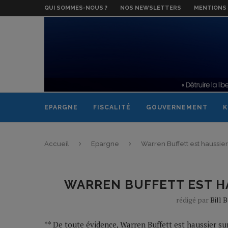
QUI SOMMES-NOUS ?
NOS NEWSLETTERS
MENTIONS 
EPARGNE
FISCALITÉ
GOUVERNEMENT
K
Accueil
Epargne
Warren Buffett est haussier
WARREN BUFFETT EST HA
rédigé par
Bill 
** De toute évidence, Warren Buffett est haussier sur