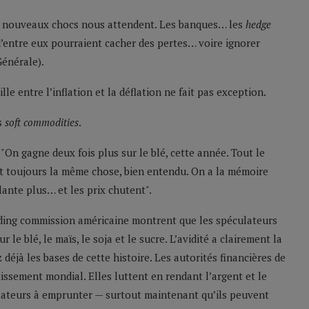
de nouveaux chocs nous attendent. Les banques… les
hedge
’entre eux pourraient cacher des pertes… voire ignorer
Générale).
lle entre l’inflation et la déflation ne fait pas exception.
es
soft commodities
.
e. "On gagne deux fois plus sur le blé, cette année. Tout le
nt toujours la même chose, bien entendu. On a la mémoire
ante plus… et les prix chutent".
rading commission américaine montrent que les spéculateurs
le blé, le maïs, le soja et le sucre. L’avidité a clairement la
éjà les bases de cette histoire. Les autorités financières de
issement mondial. Elles luttent en rendant l’argent et le
culateurs à emprunter — surtout maintenant qu’ils peuvent