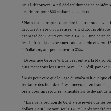
Unis à découvert", a-t-il déclaré durant une confére
américains pour 800 milliards de dollars.
* Nous n’aimons pas contredire le plus grand investis
découvert a été un investissement plutôt profitable c
est passé de 90
cents
environ à 1,45 $ — une perte de
les chiffres… la devise américaine a perdu environ 15
à l’inflation, ont perdu environ 25%.
* Depuis que George W. Bush est entré à la Maison-Bl
quasiment tous les autres pays — le Brésil, par exe
* Mais peut-être que le Sage d’Omaha sait quelque ch
tendance des huit dernières années est en train de p
prêts pour un retour remarquable sur le devant de la 
** Lors de la réunion du G7, il a été révélé que les p
dollars. Pour l’instant, seuls 120 milliards ont été re