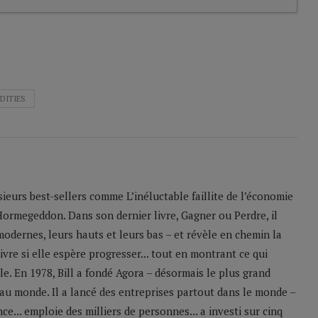
DITIES
sieurs best-sellers comme L’inéluctable faillite de l’économie
Hormegeddon. Dans son dernier livre, Gagner ou Perdre, il
odernes, leurs hauts et leurs bas – et révèle en chemin la
ivre si elle espère progresser... tout en montrant ce qui
le. En 1978, Bill a fondé Agora – désormais le plus grand
u monde. Il a lancé des entreprises partout dans le monde –
e... emploie des milliers de personnes... a investi sur cinq