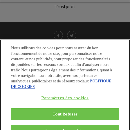
Trustpilot
Nous utilisons des cookies pour nous assurer du bon
fonctionnement de notre site, pour personnaliser notre
LIENS UTILES
contenu et nos publicités, pour proposer des fonctionnalités
disponibles sur les réseaux sociaux et afin d’analyser notre
CGU
-
POLITIQUE DE CONFIDENTIALITÉ
-
POLITIQUE DES COOKIES
-
trafic. Nous partageons également des informations, quant à
MENTIONS LÉGALES
-
AIDE
votre navigation sur notre site, avec nos partenaires
analytiques, publicitaires et de réseaux sociaux.
POLITIQUE
CONTACT
DE COOKIES
service-clients@publications-agora.fr
01 44 59 91 11
Paramètres des cookies
Du Lundi au Vendredi, 9h-13h et 14h-17h
136 Rue Saint-Denis 75002 PARIS
Tout Refuser
Copyright © 2024
Publications Agora