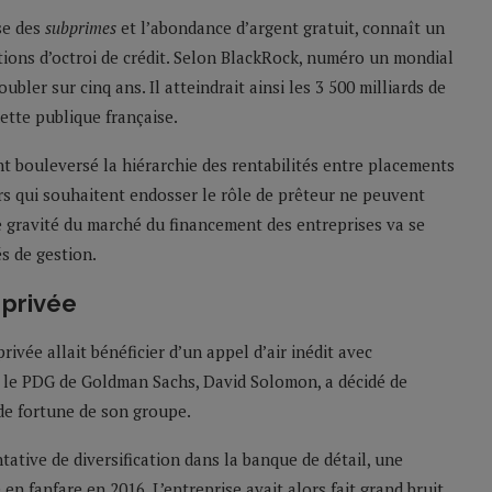
ise des
subprimes
et l’abondance d’argent gratuit, connaît un
ions d’octroi de crédit. Selon BlackRock, numéro un mondial
doubler sur cinq ans. Il atteindrait ainsi les 3 500 milliards de
dette publique française.
t bouleversé la hiérarchie des rentabilités entre placements
urs qui souhaitent endosser le rôle de prêteur ne peuvent
e gravité du marché du financement des entreprises va se
s de gestion.
 privée
ivée allait bénéficier d’un appel d’air inédit avec
2, le PDG de Goldman Sachs, David Solomon, a décidé de
n de fortune de son groupe.
ntative de diversification dans la banque de détail, une
en fanfare en 2016. L’entreprise avait alors fait grand bruit