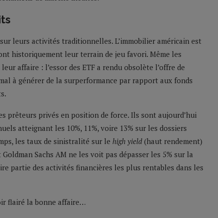
its
 sur leurs activités traditionnelles. L’immobilier américain est
ont historiquement leur terrain de jeu favori. Même les
eur affaire : l’essor des ETF a rendu obsolète l’offre de
d mal à générer de la surperformance par rapport aux fonds
ts.
les prêteurs privés en position de force. Ils sont aujourd’hui
els atteignant les 10%, 11%, voire 13% sur les dossiers
s, les taux de sinistralité sur le
high yield
(haut rendement)
t Goldman Sachs AM ne les voit pas dépasser les 5% sur la
ire partie des activités financières les plus rentables dans les
r flairé la bonne affaire…