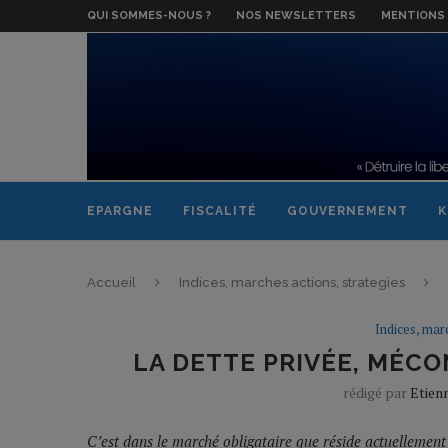
QUI SOMMES-NOUS ?
NOS NEWSLETTERS
MENTIONS 
EPARGNE
FISCALITÉ
GOUVERNEMENT
K
Accueil
Indices, marches actions, strategies
Indices, mar
LA DETTE PRIVÉE, MÉC
rédigé par
Etien
C’est dans le marché obligataire que réside actuellement 