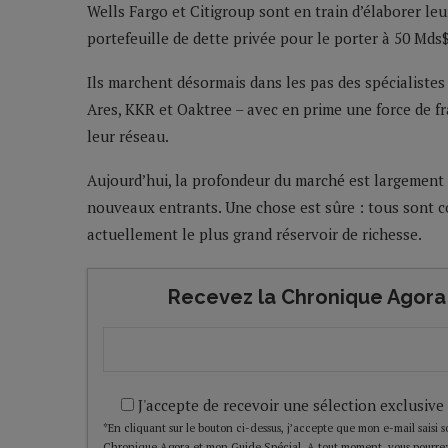
Wells Fargo et Citigroup sont en train d’élaborer le
portefeuille de dette privée pour le porter à 50 Mds$
Ils marchent désormais dans les pas des spécialiste
Ares, KKR et Oaktree – avec en prime une force de fr
leur réseau.
Aujourd’hui, la profondeur du marché est largement 
nouveaux entrants. Une chose est sûre : tous sont co
actuellement le plus grand réservoir de richesse.
Recevez la Chronique Agora 
J'accepte de recevoir une sélection exclusive
*En cliquant sur le bouton ci-dessus, j’accepte que mon e-mail saisi soi
Chronique Agora et mon Guide Spécial. A tout moment, vous pourrez