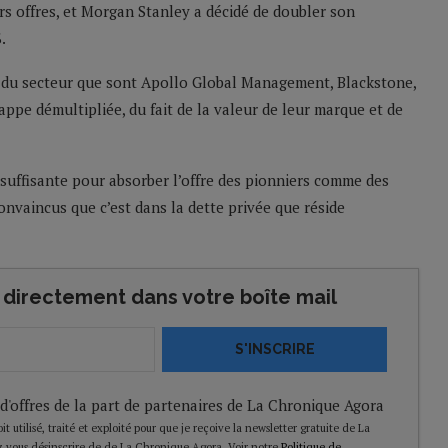
urs offres, et Morgan Stanley a décidé de doubler son
.
s du secteur que sont Apollo Global Management, Blackstone,
appe démultipliée, du fait de la valeur de leur marque et de
suffisante pour absorber l’offre des pionniers comme des
nvaincus que c’est dans la dette privée que réside
directement dans votre boîte mail
S'INSCRIRE
 d'offres de la part de partenaires de La Chronique Agora
t utilisé, traité et exploité pour que je reçoive la newsletter gratuite de La
 vous désinscrire de de La Chronique Agora. Voir notre
Politique de