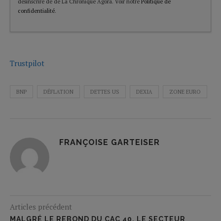
désinscrire de de La Chronique Agora. Voir notre
Politique de
confidentialité
.
Trustpilot
BNP
DÉFLATION
DETTES US
DEXIA
ZONE EURO
FRANÇOISE GARTEISER
Articles précédent
MALGRÉ LE REBOND DU CAC 40, LE SECTEUR