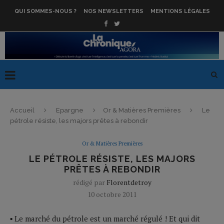
QUI SOMMES-NOUS ?
NOS NEWSLETTERS
MENTIONS LÉGALES
Accueil
Epargne
Or & Matières Premières
Le
pétrole résiste, les majors prêtes à rebondir
Or & Matières Premières
LE PÉTROLE RÉSISTE, LES MAJORS
PRÊTES À REBONDIR
rédigé par
Florentdetroy
10 octobre 2011
▪ Le marché du pétrole est un marché régulé ! Et qui dit