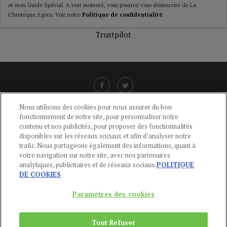
et mon Guide Spécial. A tout moment, vous pourrez vous désinscrire de La
Chronique Agora. Voir notre
Politique de confidentialité
.
Trustpilot
Nous utilisons des cookies pour nous assurer du bon
fonctionnement de notre site, pour personnaliser notre
LIENS UTILES
contenu et nos publicités, pour proposer des fonctionnalités
disponibles sur les réseaux sociaux et afin d’analyser notre
CGU
-
POLITIQUE DE CONFIDENTIALITÉ
-
POLITIQUE DES COOKIES
-
trafic. Nous partageons également des informations, quant à
MENTIONS LÉGALES
-
AIDE
votre navigation sur notre site, avec nos partenaires
analytiques, publicitaires et de réseaux sociaux.
POLITIQUE
CONTACT
DE COOKIES
service-clients@publications-agora.fr
01 44 59 91 11
Paramètres des cookies
Du Lundi au Vendredi, 9h-13h et 14h-17h
136 Rue Saint-Denis 75002 PARIS
Tout Refuser