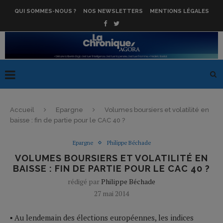
QUI SOMMES-NOUS ?
NOS NEWSLETTERS
MENTIONS LÉGALES
Accueil
Epargne
Volumes boursiers et volatilité en
baisse : fin de partie pour le CAC 40 ?
Epargne
Philippe Béchade
VOLUMES BOURSIERS ET VOLATILITÉ EN
BAISSE : FIN DE PARTIE POUR LE CAC 40 ?
rédigé par
Philippe Béchade
27 mai 2014
▪ Au lendemain des élections européennes, les indices