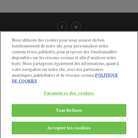
Nous utilisons des cookies pour nous assurer du bon
fonctionnement de notre site, pour personnaliser notre
LIENS UTILES
contenu et nos publicités, pour proposer des fonctionnalités
disponibles sur les réseaux sociaux et afin d’analyser notre
CGU
-
POLITIQUE DE CONFIDENTIALITÉ
-
POLITIQUE DES COOKIES
-
trafic. Nous partageons également des informations, quant à
MENTIONS LÉGALES
-
AIDE
votre navigation sur notre site, avec nos partenaires
analytiques, publicitaires et de réseaux sociaux.
POLITIQUE
CONTACT
DE COOKIES
service-clients@publications-agora.fr
01 44 59 91 11
Paramètres des cookies
Du Lundi au Vendredi, 9h-13h et 14h-17h
136 Rue Saint-Denis 75002 PARIS
Tout Refuser
Copyright © 2024
Publications Agora
Accepter les cookies
REMONTER