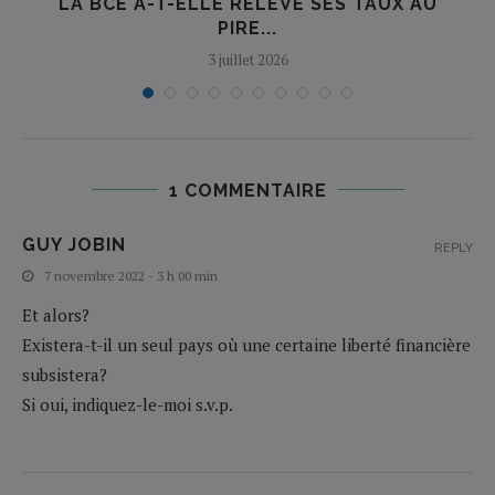
LA BCE A-T-ELLE RELEVÉ SES TAUX AU
O
PIRE...
3 juillet 2026
1 COMMENTAIRE
GUY JOBIN
REPLY
7 novembre 2022 - 3 h 00 min
Et alors?
Existera-t-il un seul pays où une certaine liberté financière
subsistera?
Si oui, indiquez-le-moi s.v.p.