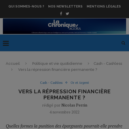
QUI SOMMES-NOUS ?
NOS NEWSLETTERS
MENTIONS LÉGALES
Accueil
Politique et vie quotidienne
Cash - Cashless
Vers la répression financière permanente ?
Cash - Cashless
Or et Argent
VERS LA RÉPRESSION FINANCIÈRE
PERMANENTE ?
rédigé par
Nicolas Perrin
4 novembre 2022
Quelles formes la punition des épargnants pourrait-elle prendre