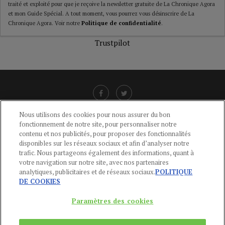
traité et exploité pour que je reçoive la newsletter gratuite de La Chronique Agora
et mon Guide Spécial. A tout moment, vous pourrez vous désinscrire de La
Chronique Agora. Voir notre
Politique de confidentialité
.
Trustpilot
Nous utilisons des cookies pour nous assurer du bon
fonctionnement de notre site, pour personnaliser notre
LIENS UTILES
contenu et nos publicités, pour proposer des fonctionnalités
disponibles sur les réseaux sociaux et afin d’analyser notre
CGU
-
POLITIQUE DE CONFIDENTIALITÉ
-
POLITIQUE DES COOKIES
-
trafic. Nous partageons également des informations, quant à
MENTIONS LÉGALES
-
AIDE
votre navigation sur notre site, avec nos partenaires
analytiques, publicitaires et de réseaux sociaux.
POLITIQUE
CONTACT
DE COOKIES
service-clients@publications-agora.fr
01 44 59 91 11
Paramètres des cookies
Du Lundi au Vendredi, 9h-13h et 14h-17h
136 Rue Saint-Denis 75002 PARIS