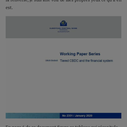
est.
En page 6 de ce document figure ce tableau qui récapitule