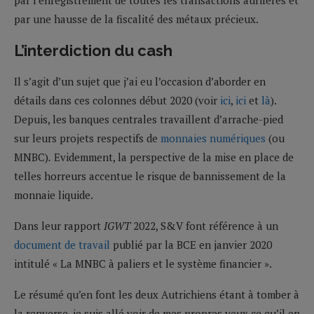
par l’enregistrement de toutes les transactions aurifères et
par une hausse de la fiscalité des métaux précieux.
L’interdiction du cash
Il s’agit d’un sujet que j’ai eu l’occasion d’aborder en
détails dans ces colonnes début 2020 (voir
ici
,
ici
et
là
).
Depuis, les banques centrales travaillent d’arrache-pied
sur leurs projets respectifs de
monnaies numériques
(ou
MNBC)
.
Evidemment, la perspective de la mise en place de
telles horreurs accentue le risque de bannissement de la
monnaie liquide.
Dans leur rapport
IGWT
2022, S&V font référence à un
document de travail
publié par la BCE en janvier 2020
intitulé « La MNBC à paliers et le système financier ».
Le résumé qu’en font les deux Autrichiens étant à tomber à
la renverse, je suis allé voir de mes propres yeux ce qu’il en